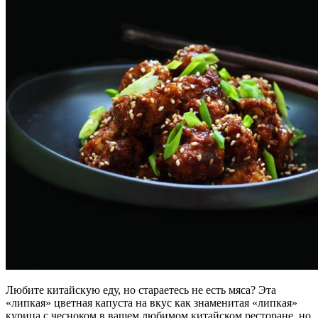
Любите китайскую еду, но стараетесь не есть мяса? Эта
«липкая» цветная капуста на вкус как знаменитая «липкая»
курица с чесноком в вашем любимом китайском ресторане, но