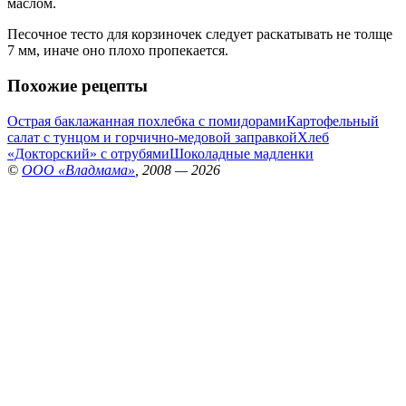
маслом.
Песочное тесто для корзиночек следует раскатывать не толще
7 мм, иначе оно плохо пропекается.
Похожие рецепты
Острая баклажанная похлебка с помидорами
Картофельный
салат с тунцом и горчично-медовой заправкой
Хлеб
«Докторский» с отрубями
Шоколадные мадленки
©
ООО «Владмама»
, 2008 — 2026