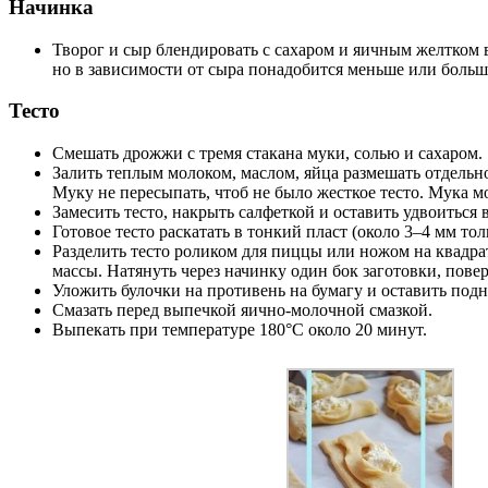
Начинка
Творог и сыр блендировать с сахаром и яичным желтком 
но в зависимости от сыра понадобится меньше или больше
Тесто
Смешать дрожжи с тремя стакана муки, солью и сахаром.
Залить теплым молоком, маслом, яйца размешать отдельно
Муку не пересыпать, чтоб не было жесткое тесто. Мука мо
Замесить тесто, накрыть салфеткой и оставить удвоиться в
Готовое тесто раскатать в тонкий пласт (около 3–4 мм то
Разделить тесто роликом для пиццы или ножом на квадрат
массы. Натянуть через начинку один бок заготовки, пове
Уложить булочки на противень на бумагу и оставить подн
Смазать перед выпечкой яично-молочной смазкой.
Выпекать при температуре 180°C около 20 минут.