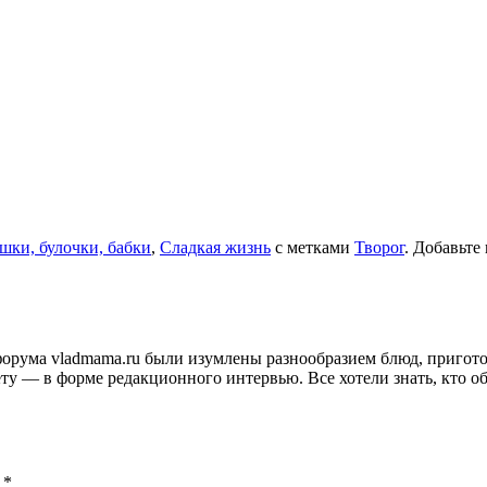
шки, булочки, бабки
,
Сладкая жизнь
с метками
Творог
. Добавьте
и форума vladmama.ru были изумлены разнообразием блюд, приго
ту — в форме редакционного интервью. Все хотели знать, кто об
ы
*