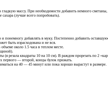
в гладкую массу. При необходимости добавить немного сметаны,
 сахара (лучше всего попробовать).
 и понемногу добавлять в муку. Постепенно добавить оставшуюся
жет быть израсходована и не вся.
 объеме около 1.5 часа в теплом месте.
лщиной).
ы (я резала квадраты 10 на 10 см). В раждом прорезать по 2 «к
рх первого — второй, концы булок прижать.
иматься на 40 — 45 минут или пока хорошо вырастут в размере.