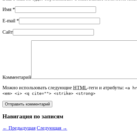
Имя
*
E-mail
*
Сайт
Комментарий
Можно использовать следующие
HTML
-теги и атрибуты:
<a h
<em> <i> <q cite=""> <strike> <strong>
Навигация по записям
←
Предыдущая
Следующая
→