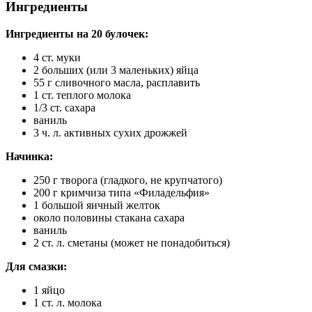
Ингредиенты
Ингредиенты на 20 булочек:
4 ст. муки
2 больших (или 3 маленьких) яйца
55 г сливочного масла, расплавить
1 ст. теплого молока
1/3 ст. сахара
ваниль
3 ч. л. активных сухих дрожжей
Начинка:
250 г творога (гладкого, не крупчатого)
200 г кримчиза типа «Филадельфия»
1 большой яичный желток
около половины стакана сахара
ваниль
2 ст. л. сметаны (может не понадобиться)
Для смазки:
1 яйцо
1 ст. л. молока