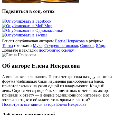
Поделиться в соц. сетях
Рецепт опубликован автором
Елена Некрасова
в рубрике
Торты
с метками
Мука
,
Сгущенное молоко
,
Сливки
,
Яйцо
.
Добавьте в закладки
постоянную ссылку
.
Об авторе Елена Некрасова
А вот так все начиналось. Почти четыре года назад участники
форума vladmama.ru были изумлены разнообразием блюд,
приготовляемых на ужин одной из владмамочек. Каждый
день. Спустя месяц подобных аппетитных отчетов их автора
призвали к ответу — в форме редакционного интервью. Все
хотели знать, кто обладает столь ярким талантом?
Посмотреть все записи автора Елена Некрасова
→
Добавить комментарий