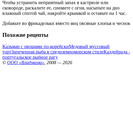
Чтобы устранить неприятный запах в кастрюле или
сковороде, раскалите ее, снимите с огня, насыпьте на дно
влажный спитой чай, накройте крышкой и оставьте на 1 час.
Добавьте во фрикадельки вместо яиц овсяные хлопья и чеснок
Похожие рецепты
Кальмар с овощами по-корейски
Медовый муссовый
торт
Запеченная рыба в средиземноморском стиле
Калдейрада -
португальское рыбное рагу
©
ООО «Владмама»
, 2008 — 2026