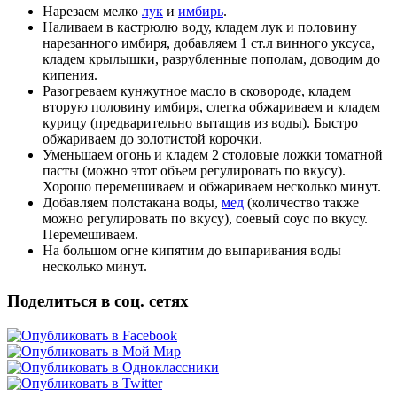
Нарезаем мелко
лук
и
имбирь
.
Наливаем в кастрюлю воду, кладем лук и половину
нарезанного имбиря, добавляем 1 ст.л винного уксуса,
кладем крылышки, разрубленные пополам, доводим до
кипения.
Разогреваем кунжутное масло в сковороде, кладем
вторую половину имбиря, слегка обжариваем и кладем
курицу (предварительно вытащив из воды). Быстро
обжариваем до золотистой корочки.
Уменьшаем огонь и кладем 2 столовые ложки томатной
пасты (можно этот объем регулировать по вкусу).
Хорошо перемешиваем и обжариваем несколько минут.
Добавляем полстакана воды,
мед
(количество также
можно регулировать по вкусу), соевый соус по вкусу.
Перемешиваем.
На большом огне кипятим до выпаривания воды
несколько минут.
Поделиться в соц. сетях