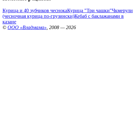
Курица и 40 зубчиков чеснока
Курица "Три чашки"
Чкмерули
(чесночная курица по-грузински)
Кебаб с баклажанами в
казане
©
ООО «Владмама»
, 2008 — 2026