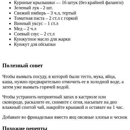
Куриные крылышки — 16 штук (без крайней фаланги)
Зеленый лук - 2 шт.
Свежий имбирь – 3 ч.л, тертый
Томатная паста – 2 ст.л с горкой
Винный уксус – 1 ст.л
Мед – 2 ч.л
Соевый соус – 2 ст.л
Кунжутное масло для жарки
Кунжут для обсыпки
Полезный совет
Чтобы вымыть посуду, в которой были тесто, мука, яйца,
каша, нужно предварительно отмочить ее в холодной воде, а
затем уже вымыть горячей водой.
Чтобы устранить неприятный запах в кастрюле или
сковороде, раскалите ее, снимите с огня, насыпьте на дно
влажный спитой чай, накройте крышкой и оставьте на 1 час.
Добавьте во фрикадельки вместо яиц овсяные хлопья и чеснок
Похожие рецепты