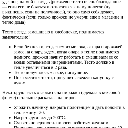
удачное, на мой взгляд. Дрожжевое тесто очень благодарное
— если его не бояться и относиться к нему полегче (ну
выкинешь, если не получилось), то оно само себя делает,
фактически (если только дрожжи не умерли еще в магазине и
тепло дома).
Тесто всегда замешиваю в хлебопечке, поднимается
замечательно!
Если без печки, то делаем из молока, сахара и дрожжей
замес на опару, ждем, когда опара в тепле поднимется
немного, дрожжи начнут работать и смешиваем ее со
всеми остальными ингредиентами. Тесто должно в
тепле увеличиться в 2 раза.
Тесто получилось мягкое, послушное.
Пока месится тесто, протушить свежую капустку с
луком.
Некоторую часть отложить на пирожки (сделала в кексовой
форме) остальное раскатала на пирог.
Уложить начинку, накрыть полотенцем и дать подойти в
тепле минут 20.
Нагреть духовку до 200°С.
Смазать поверхность пирогов взбитым желтком.
Поставить наши заготовки выпекаться примерно на 30-