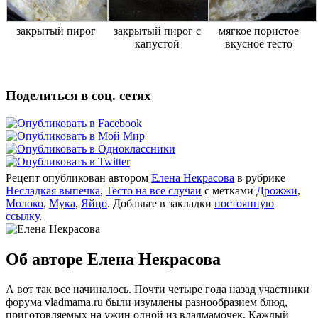
закрытый пирог
закрытый пирог с
мягкое пористое
капустой
вкусное тесто
Поделиться в соц. сетях
Рецепт опубликован автором
Елена Некрасова
в рубрике
Несладкая выпечка
,
Тесто на все случаи
с метками
Дрожжи
,
Молоко
,
Мука
,
Яйцо
. Добавьте в закладки
постоянную
ссылку
.
Об авторе Елена Некрасова
А вот так все начиналось. Почти четыре года назад участники
форума vladmama.ru были изумлены разнообразием блюд,
приготовляемых на ужин одной из владмамочек. Каждый