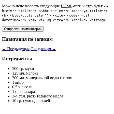
Можно использовать следующие
HTML
-теги и атрибуты:
<a
href="" title=""> <abbr title=""> <acronym title="">
<b> <blockquote cite=""> <cite> <code> <del
datetime=""> <em> <i> <q cite=""> <strike> <strong>
Навигация по записям
←
Предыдущая
Следующая
→
Ингредиенты
500 гр. муки
125 мл. молока
200 мл. минеральной воды с газом
1 яйцо
0,5 ч.л.соли
1 ст.л. сахара
3-4 ст.л. растительного масла
10 гр. сухих дрожжей