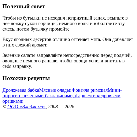
Полезный совет
Чтобы из бутылки не исходил неприятный запах, всыпьте в
нее ложку сухой горчицы, немного воды и взболтайте эту
смесь, потом бутылку промойте.
Вкус ягодных десертов отлично оттеняет мята. Она добавляет
в них свежий аромат.
Зеленые салаты заправляйте непосредственно перед подачей,
овощные немного раньше, чтобы овощи успели впитать в
себя заправку.
Похожие рецепты
Дрожжевая бабка
Мясные оладьи
Фокачча римская
Мини-
пироги с печеными баклажанами, фаршем и кедровыми
орешками
©
ООО «Владмама»
, 2008 — 2026