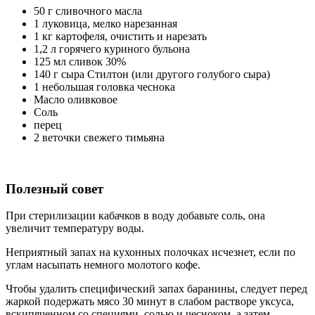
50 г сливочного масла
1 луковица, мелко нарезанная
1 кг картофеля, очистить и нарезать
1,2 л горячего куриного бульона
125 мл сливок 30%
140 г сыра Стилтон (или другого голубого сыра)
1 небольшая головка чеснока
Масло оливковое
Соль
перец
2 веточки свежего тимьяна
Полезный совет
При стерилизации кабачков в воду добавьте соль, она
увеличит температуру воды.
Неприятный запах на кухонных полочках исчезнет, если по
углам насыпать немного молотого кофе.
Чтобы удалить специфический запах баранины, следует перед
жаркой подержать мясо 30 минут в слабом растворе уксуса,
вскипяченном со специями, солью и чесноком, а затем