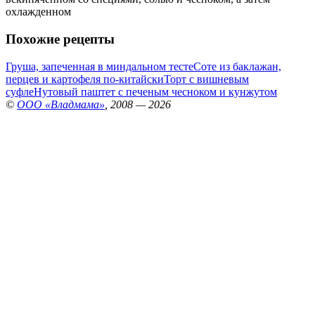
охлажденном
Похожие рецепты
Груша, запеченная в миндальном тесте
Соте из баклажан,
перцев и картофеля по-китайски
Торт с вишневым
суфле
Нутовый паштет с печеным чесноком и кунжутом
©
ООО «Владмама»
, 2008 — 2026