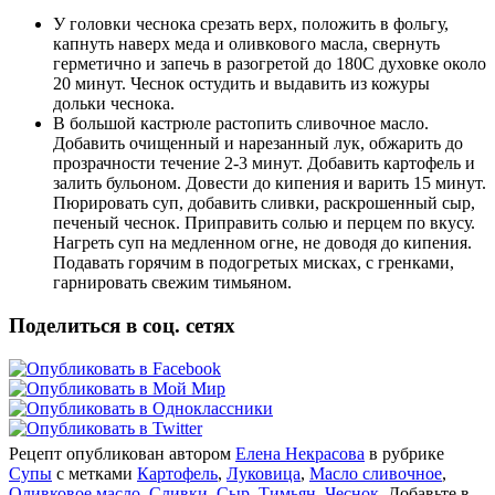
У головки чеснока срезать верх, положить в фольгу,
капнуть наверх меда и
оливкового масла, свернуть
герметично и запечь в разогретой до 180С
духовке около
20 минут. Чеснок остудить и выдавить из кожуры
дольки
чеснока.
В большой кастрюле растопить сливочное масло.
Добавить очищенный и
нарезанный лук, обжарить до
прозрачности течение 2-3 минут.
Добавить картофель и
залить бульоном. Довести до кипения и варить 15
минут.
Пюрировать суп, добавить сливки, раскрошенный сыр,
печеный
чеснок. Приправить солью и перцем по вкусу.
Нагреть суп на медленном
огне, не доводя до кипения.
Подавать горячим в подогретых мисках, с
гренками,
гарнировать свежим тимьяном.
Поделиться в соц. сетях
Рецепт опубликован автором
Елена Некрасова
в рубрике
Супы
с метками
Картофель
,
Луковица
,
Масло сливочное
,
Оливковое масло
,
Сливки
,
Сыр
,
Тимьян
,
Чеснок
. Добавьте в