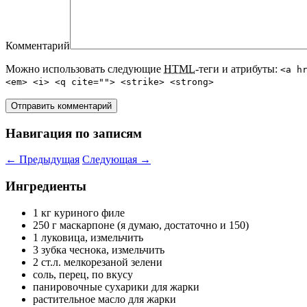
Комментарий
Можно использовать следующие
HTML
-теги и атрибуты:
<a h
<em> <i> <q cite=""> <strike> <strong>
Навигация по записям
←
Предыдущая
Следующая
→
Ингредиенты
1 кг куриного филе
250 г маскарпоне (я думаю, достаточно и 150)
1 луковица, измельчить
3 зубка чеснока, измельчить
2 ст.л. мелкорезаной зелени
соль, перец, по вкусу
панировочные сухарики для жарки
растительное масло для жарки