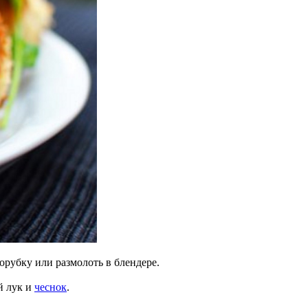
орубку или размолоть в блендере.
й лук и
чеснок
.