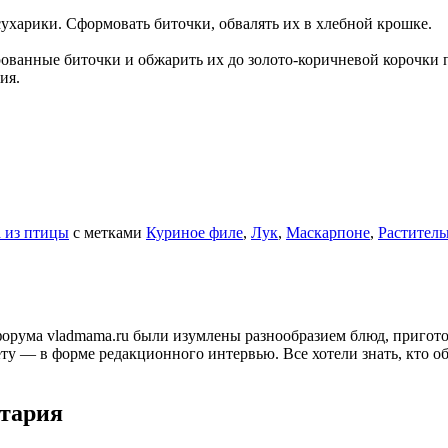
ухарики. Сформовать биточки, обвалять их в хлебной крошке.
рованные биточки и обжарить их до золото-коричневой корочки 
ия.
 из птицы
с метками
Куриное филе
,
Лук
,
Маскарпоне
,
Раститель
и форума vladmama.ru были изумлены разнообразием блюд, приго
ту — в форме редакционного интервью. Все хотели знать, кто об
нтария