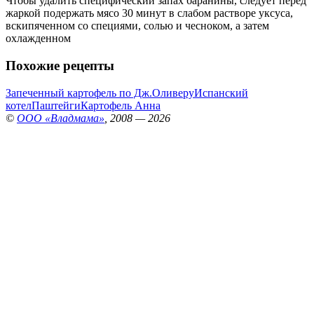
Чтобы удалить специфический запах баранины, следует перед
жаркой подержать мясо 30 минут в слабом растворе уксуса,
вскипяченном со специями, солью и чесноком, а затем
охлажденном
Похожие рецепты
Запеченный картофель по Дж.Оливеру
Испанский
котел
Паштейги
Картофель Анна
©
ООО «Владмама»
, 2008 — 2026