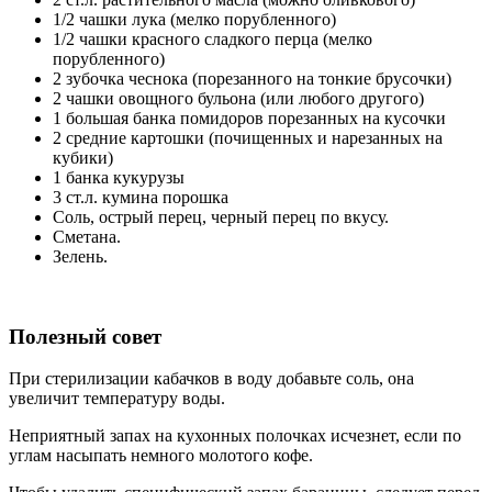
1/2 чашки лука (мелко порубленного)
1/2 чашки красного сладкого перца (мелко
порубленного)
2 зубочка чеснока (порезанного на тонкие брусочки)
2 чашки овощного бульона (или любого другого)
1 большая банка помидоров порезанных на кусочки
2 средние картошки (почищенных и нарезанных на
кубики)
1 банка кукурузы
3 ст.л. кумина порошка
Соль, острый перец, черный перец по вкусу.
Сметана.
Зелень.
Полезный совет
При стерилизации кабачков в воду добавьте соль, она
увеличит температуру воды.
Неприятный запах на кухонных полочках исчезнет, если по
углам насыпать немного молотого кофе.