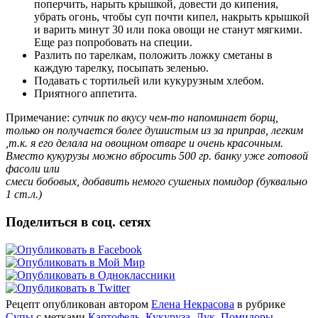
поперчить, нарыть крышкой, довести до кипения,
убрать огонь, чтобы суп почти кипел, накрыть крышкой
и варить минут 30 или пока овощи не станут мягкими.
Еще раз попробовать на специи.
Разлить по тарелкам, положить ложку сметаны в
каждую тарелку, посыпать зеленью.
Подавать с тортильей или кукурузным хлебом.
Приятного аппетита.
Примечание:
супчик по вкусу чем-то напоминает борщ,
только он получается более душистым из за приправ, легким
,т.к. я его делала на овощном отваре и
очень красочным.
Вместо кукурузы можно вбросить 500 гр. банку уже готовой
фасоли или
смеси бобовых, добавить немого сушеных помидор (буквально
1 ст.л.)
Поделиться в соц. сетях
Рецепт опубликован автором
Елена Некрасова
в рубрике
Супы
с метками
Картофель
,
Кукуруза
,
Лук
,
Помидоры
,