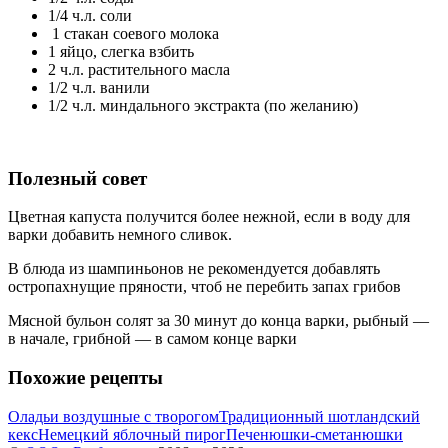
1/4 ч.л. соли
1 стакан соевого молока
1 яйцо, слегка взбить
2 ч.л. растительного масла
1/2 ч.л. ванили
1/2 ч.л. миндального экстракта (по желанию)
Полезный совет
Цветная капуста получится более нежной, если в воду для
варки добавить немного сливок.
В блюда из шампиньонов не рекомендуется добавлять
остропахнущие пряности, чтоб не перебить запах грибов
Мясной бульон солят за 30 минут до конца варки, рыбный —
в начале, грибной — в самом конце варки
Похожие рецепты
Оладьи воздушные с творогом
Традиционный шотландский
кекс
Немецкий яблочный пирог
Печенюшки-сметанюшки