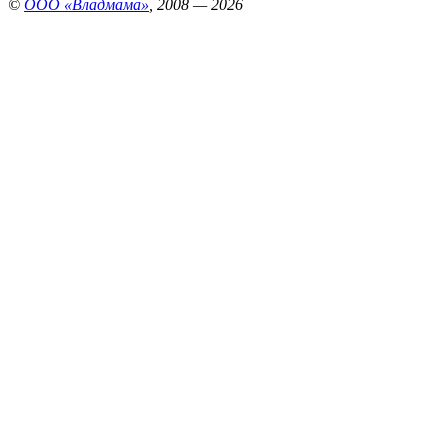
©
ООО «Владмама»
, 2008 — 2026