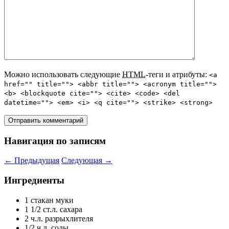
Можно использовать следующие
HTML
-теги и атрибуты:
<a
href="" title=""> <abbr title=""> <acronym title="">
<b> <blockquote cite=""> <cite> <code> <del
datetime=""> <em> <i> <q cite=""> <strike> <strong>
Навигация по записям
←
Предыдущая
Следующая
→
Ингредиенты
1 стакан муки
1 1/2 ст.л. сахара
2 ч.л. разрыхлителя
1/2 ч.л. соды