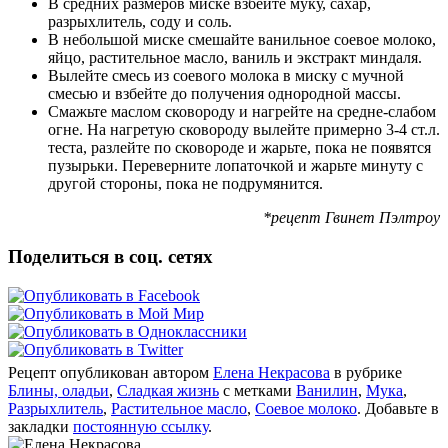
В средних размеров миске взбейте муку, сахар,
разрыхлитель, соду и соль.
В небольшой миске смешайте ванильное соевое молоко,
яйцо, растительное масло, ваниль и экстракт миндаля.
Вылейте смесь из соевого молока в миску с мучной
смесью и взбейте до получения однородной массы.
Смажьте маслом сковороду и нагрейте на средне-слабом
огне. На нагретую сковороду вылейте примерно 3-4 ст.л.
теста, разлейте по сковороде и жарьте, пока не появятся
пузырьки. Переверните лопаточкой и жарьте минуту с
другой стороны, пока не подрумянится.
*рецепт Гвинет Пэлтроу
Поделиться в соц. сетях
Рецепт опубликован автором
Елена Некрасова
в рубрике
Блины, оладьи
,
Сладкая жизнь
с метками
Ванилин
,
Мука
,
Разрыхлитель
,
Растительное масло
,
Соевое молоко
. Добавьте в
закладки
постоянную ссылку
.