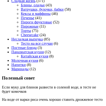
Сладкая жизнь
(371)
Блины, оладьи
(43)
Ватрушки, булочки, бабки
(58)
Кексы и маффины
(46)
Печенье
(41)
Пироги фруктовые
(52)
Пирожные
(11)
Торты
(75)
Cheesecake
(24)
Несладкая выпечка
(85)
Тесто на все случаи
(6)
Постные блюда
(3)
Паназиатская кухня
(12)
Китайская кухня
(8)
Молочная кухня
(6)
Напитки
(8)
Маринады
(12)
Полезный совет
Если муку для блинов развести в соленой воде, в тесте не
будет комочков
На воде от варки риса очень хорошо ставить дрожжевое тесто