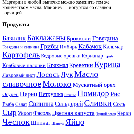
Маргарин в любой выпечке можно заменить тем же
количеством масла. Майонез — йогуртом со сладкой
горчицей.
Продукты
Баклажаны
Базилик
Говядина
Брокколи
Кабачок
Грибы
Кальмар
Имбирь
Говядина и свинина
Картофель
Кедровые орешки
Кориандр
Краб
Курица
Креветки
Крахмал
Крабовые палочки
Масло
Лосось
Лук
Лавровый лист
сливочное
Молоко
Мускатный орех
Помидор
Перец
Рис
Петрушка
Огурец
Печенье
Сливки
Свинина
Сельдерей
Соль
Рыба
Салат
Сыр
Цветная капуста
Фасоль
Укроп
Черри
Черный перец
Чеснок
Яйцо
Шпинат
Щавель