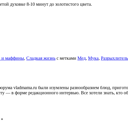
етой духовке 8-10 минут до золотистого цвета.
 и маффины
,
Сладкая жизнь
с метками
Мед
,
Мука
,
Разрыхлитель
и форума vladmama.ru были изумлены разнообразием блюд, приго
ту — в форме редакционного интервью. Все хотели знать, кто об
ы
*