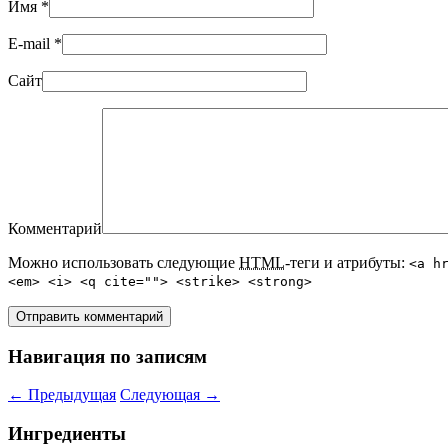
Имя
*
E-mail
*
Сайт
Комментарий
Можно использовать следующие
HTML
-теги и атрибуты:
<a h
<em> <i> <q cite=""> <strike> <strong>
Навигация по записям
←
Предыдущая
Следующая
→
Ингредиенты