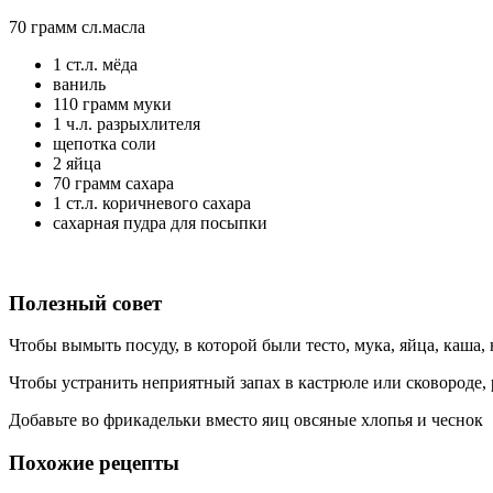
70 грамм сл.масла
1 ст.л. мёда
ваниль
110 грамм муки
1 ч.л. разрыхлителя
щепотка соли
2 яйца
70 грамм сахара
1 ст.л. коричневого сахара
сахарная пудра для посыпки
Полезный совет
Чтобы вымыть посуду, в которой были тесто, мука, яйца, каша,
Чтобы устранить неприятный запах в кастрюле или сковороде, р
Добавьте во фрикадельки вместо яиц овсяные хлопья и чеснок
Похожие рецепты