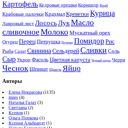
Картофель
Кедровые орешки
Кориандр
Краб
Курица
Креветки
Крахмал
Крабовые палочки
Масло
Лосось
Лук
Лавровый лист
сливочное
Молоко
Мускатный орех
Помидор
Перец
Рис
Петрушка
Огурец
Печенье
Сливки
Свинина
Сельдерей
Соль
Рыба
Салат
Сыр
Цветная капуста
Фасоль
Укроп
Черри
Черный перец
Чеснок
Яйцо
Шпинат
Щавель
Авторы
Елена Некрасова
(1135)
innes
(4)
Наталья Галат
(3)
Светлана
(2)
Ксения
(1)
Ольга Попкова
(1)
Ксения Альбрандт
(1)