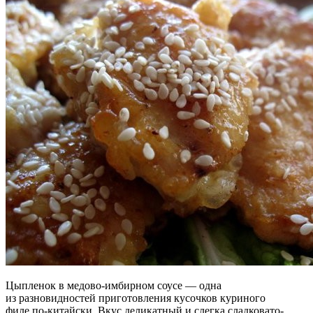
Цыпленок в медово-имбирном соусе — одна
из разновидностей приготовления кусочков куриного
филе по-китайски. Вкус деликатный и слегка сладковато-