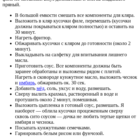
пряный.
В большой емкости смешать все компоненты для кляра.
Выложить в кляр кусочки филе, перемешать (кусочки
должны покрываться кляром полностью) и оставить на
30 минут.
Нагреть фритюр.
Обжаривать кусочки с кляром до готовности (около 2
минут).
Выкладывать на салфетку для впитывания лишнего
масла.
Приготовить соус. Все компоненты должны быть
заранее обработаны и выложены рядом с плитой.
Нагреть в сковороде кунжутное масло, выложить чеснок
и
имбирь
, обжаривать ок. 30 сек.
Добавить
мёд
, соль, уксус и воду, размешать.
Сверху вылить крахмал, растворенный в воде и
протушить около 2 минут, помешивая.
Выложить цыпленка в готовый соус, размешать. Я
наоборот — облила кусочки процеженным сверху
сквозь сито соусом — дочка не любить тертые щепки от
имбиря и чеснока.
Посыпать кунжутными семечками.
Гарнировать белым рисом или фунчозой.