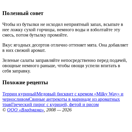
Полезный совет
Чтобы из бутылки не исходил неприятный запах, всыпьте в
нее ложку сухой горчицы, немного воды и взболтайте эту
смесь, потом бутылку промойте.
Вкус ягодных десертов отлично оттеняет мята. Она добавляет
в них свежий аромат.
Зеленые салаты заправляйте непосредственно перед подачей,
овощные немного раньше, чтобы овощи успели впитать в
себя заправку.
Похожие рецепты
Террин куриный
Медовый бисквит с кремом «Milky Way» и
черносливом
Свиные антрекоты в маринаде из ароматных
трав
Греческий пирог с курицей, фетой и рисом
©
ООО «Владмама»
, 2008 — 2026