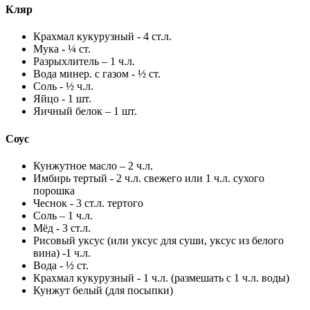
Кляр
Крахмал кукурузный - 4 ст.л.
Мука - ¼ ст.
Разрыхлитель – 1 ч.л.
Вода минер. с газом - ½ ст.
Соль - ½ ч.л.
Яйцо - 1 шт.
Яичный белок – 1 шт.
Соус
Кунжутное масло – 2 ч.л.
Имбирь тертый - 2 ч.л. свежего или 1 ч.л. сухого
порошка
Чеснок - 3 ст.л. тертого
Соль – 1 ч.л.
Мёд - 3 ст.л.
Рисовый уксус (или уксус для суши, уксус из белого
вина) -1 ч.л.
Вода - ½ ст.
Крахмал кукурузный - 1 ч.л. (размешать с 1 ч.л. воды)
Кунжут белый (для посыпки)