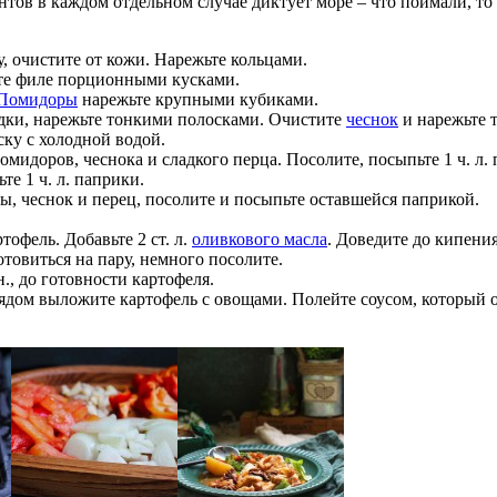
нтов в каждом отдельном случае диктует море – что поймали, то
, очистите от кожи. Нарежьте кольцами.
ьте филе порционными кусками.
Помидоры
нарежьте крупными кубиками.
одки, нарежьте тонкими полосками. Очистите
чеснок
и нарежьте 
ску с холодной водой.
идоров, чеснока и сладкого перца. Посолите, посыпьте 1 ч. л. 
е 1 ч. л. паприки.
, чеснок и перец, посолите и посыпьте оставшейся паприкой.
офель. Добавьте 2 ст. л.
оливкового масла
. Доведите до кипения
товиться на пару, немного посолите.
, до готовности картофеля.
ядом выложите картофель с овощами. Полейте соусом, который о