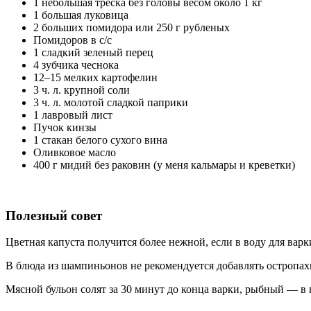
1 небольшая треска без головы весом около 1 кг
1 большая луковица
2 больших помидора или 250 г рубленых
Помидоров в с/с
1 сладкий зеленый перец
4 зубчика чеснока
12–15 мелких картофелин
3 ч. л. крупной соли
3 ч. л. молотой сладкой паприки
1 лавровый лист
Пучок кинзы
1 стакан белого сухого вина
Оливковое масло
400 г мидий без раковин (у меня кальмары и креветки)
Полезный совет
Цветная капуста получится более нежной, если в воду для варк
В блюда из шампиньонов не рекомендуется добавлять остропах
Мясной бульон солят за 30 минут до конца варки, рыбный — в 