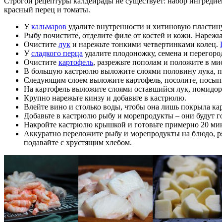
Строгой рецептуры калдейрады не существует: набор ингредие
красный перец и томаты.
У
кальмаров
удалите внутренности и
хитиновую пластину
Рыбу почистите, отделите филе от костей и кожи. Нареж
Очистите
лук
и нарежьте тонкими четвертинками колец.
У
сладкого перца
удалите плодоножку, семена и перегор
Очистите
картофель
, разрежьте пополам и положите в ми
В большую кастрюлю выложите слоями половину лука, пом
Следующим слоем выложите картофель, посолите, посыпьт
На картофель выложите слоями оставшийся лук, помидоры
Крупно нарежьте кинзу и добавьте в кастрюлю.
Влейте вино и столько воды, чтобы она лишь покрыла карт
Добавьте в кастрюлю рыбу и морепродукты – они будут го
Накройте кастрюлю крышкой и готовьте примерно 20 мин.
Аккуратно переложите рыбу и морепродукты на блюдо, р
подавайте с хрустящим хлебом.