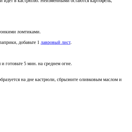
 и идет в кастрюлю. Неизменными остаются картофель,
тонкими ломтиками.
паприки, добавьте 1
лавровый лист
.
 и готовьте 5 мин. на среднем огне.
бразуется на дне кастрюли, сбрызните оливковым маслом и