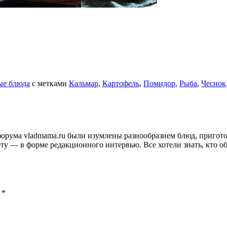
ые блюда
с метками
Кальмар
,
Картофель
,
Помидор
,
Рыба
,
Чеснок
и форума vladmama.ru были изумлены разнообразием блюд, приго
ту — в форме редакционного интервью. Все хотели знать, кто об
ы
*