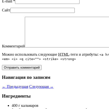
E-mail
*
Сайт
Комментарий
Можно использовать следующие
HTML
-теги и атрибуты:
<a h
<em> <i> <q cite=""> <strike> <strong>
Навигация по записям
←
Предыдущая
Следующая
→
Ингредиенты
400 г кальмаров