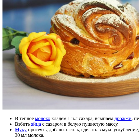
В тёплое
молоко
кладем 1 ч.л сахара, всыпаем
дрожжи
, п
Взбить
яйца
с сахаром в белую пушистую массу.
Муку
просеять, добавить соль, сделать в муке углублени
30 мл молока.