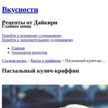
Вкусности
Рецепты от Дайкири
Главное меню
Перейти к основному содержимому
Перейти к дополнительному содержимому
Главная
Анализатор рецептов
Сладкая жизнь
>
Кексы и маффины
> Пасхальный кулич-кр…
Пасхальный кулич-краффин