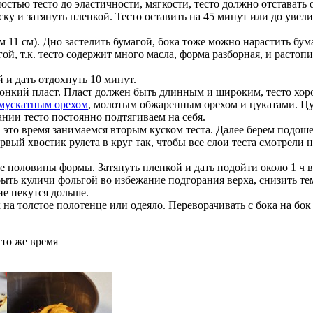
стью тесто до эластичности, мягкости, тесто должно отставать о
у и затянуть пленкой. Тесто оставить на 45 минут или до увели
11 см). Дно застелить бумагой, бока тоже можно нарастить бума
 т.к. тесто содержит много масла, форма разборная, и растопи
 и дать отдохнуть 10 минут.
 тонкий пласт. Пласт должен быть длинным и широким, тесто хоро
мускатным орехом
, молотым обжаренным орехом и цукатами. Ц
ании тесто постоянно подтягиваем на себя.
В это время занимаемся вторым куском теста. Далее берем подо
рвый хвостик рулета в круг так, чтобы все слои теста смотрели 
е половины формы. Затянуть пленкой и дать подойти около 1 ч в
рыть куличи фольгой во избежание подгорания верха, снизить т
ие пекутся дольше.
на толстое полотенце или одеяло. Переворачивать с бока на бок
 то же время