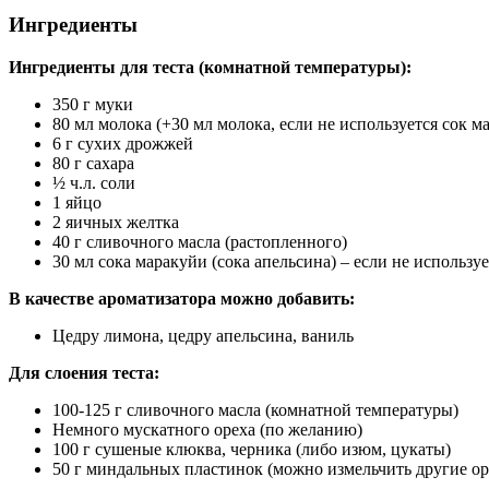
Ингредиенты
Ингредиенты для теста (комнатной температуры):
350 г муки
80 мл молока (+30 мл молока, если не используется сок м
6 г сухих дрожжей
80 г сахара
½ ч.л. соли
1 яйцо
2 яичных желтка
40 г сливочного масла (растопленного)
30 мл сока маракуйи (сока апельсина) – если не используе
В качестве ароматизатора можно добавить:
Цедру лимона, цедру апельсина, ваниль
Для слоения теста:
100-125 г сливочного масла (комнатной температуры)
Немного мускатного ореха (по желанию)
100 г сушеные клюква, черника (либо изюм, цукаты)
50 г миндальных пластинок (можно измельчить другие ор