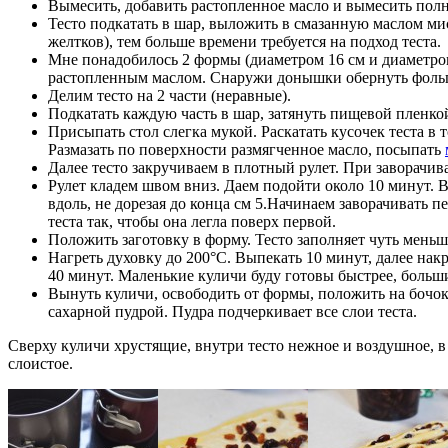
Вымесить, добавить растопленное масло и вымесить полно
Тесто подкатать в шар, выложить в смазанную маслом миск
желтков), тем больше времени требуется на подход теста.
Мне понадобилось 2 формы (диаметром 16 см и диаметром 
растопленным маслом. Снаружи донышки обернуть фольгой,
Делим тесто на 2 части (неравные).
Подкатать каждую часть в шар, затянуть пищевой пленкой
Присыпать стол слегка мукой. Раскатать кусочек теста в
Размазать по поверхности размягченное масло, посыпать
Далее тесто закручиваем в плотный рулет. При заворачив
Рулет кладем швом вниз. Даем подойти около 10 минут. 
вдоль, не дорезая до конца см 5.Начинаем заворачивать пе
теста так, чтобы она легла поверх первой.
Положить заготовку в форму. Тесто заполняет чуть меньш
Нагреть духовку до 200°C. Выпекать 10 минут, далее нак
40 минут. Маленькие куличи буду готовы быстрее, больш
Вынуть куличи, освободить от формы, положить на бочок 
сахарной пудрой. Пудра подчеркивает все слои теста.
Сверху куличи хрустящие, внутри тесто нежное и воздушное, в
слоистое.