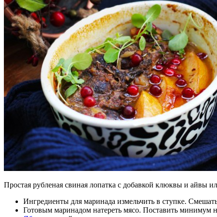
Простая рубленая свиная лопатка с добавкой клюквы и айвы ил
Ингредиенты для маринада измельчить в ступке. Смешать
Готовым маринадом натереть мясо. Поставить минимум на 