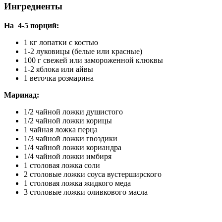
Ингредиенты
На 4-5 порций:
1 кг лопатки с костью
1-2 луковицы (белые или красные)
100 г свежей или замороженной клюквы
1-2 яблока или айвы
1 веточка розмарина
Маринад:
1/2 чайной ложки душистого
1/2 чайной ложки корицы
1 чайная ложка перца
1/3 чайной ложки гвоздики
1/4 чайной ложки кориандра
1/4 чайной ложки имбиря
1 столовая ложка соли
2 столовые ложки соуса вустерширского
1 столовая ложка жидкого меда
3 столовые ложки оливкового масла