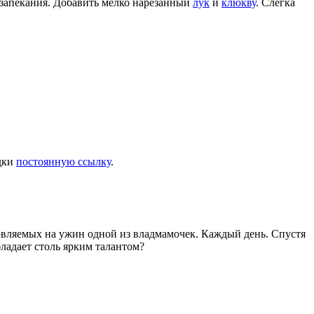
 запекания. Добавить мелко нарезанный
лук
и
клюкву
. Слегка
адки
постоянную ссылку
.
товляемых на ужин одной из владмамочек. Каждый день. Спустя
ладает столь ярким талантом?