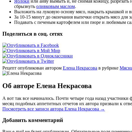
Яблоки
или айву вымыть и, не снимая кожицу, разрезать
сбрызнуть
оливковым маслом
.
Выложить на луковую основу мясо, накрыть крышкой и выпе
За 10-15 минут до окончания выпечки открыть мясо для
Подавать с печеным картофелем или пюре и любимым са
Поделиться в соц. сетях
Рецепт опубликован автором
Елена Некрасова
в рубрике
Мясн
Об авторе Елена Некрасова
А вот так все начиналось. Почти четыре года назад участник
месяц подобных аппетитных отчетов их автора призвали к отве
Посмотреть все записи автора Елена Некрасова
→
Добавить комментарий
Ваш e-mail не будет опубликован. Обязательные поля помечен