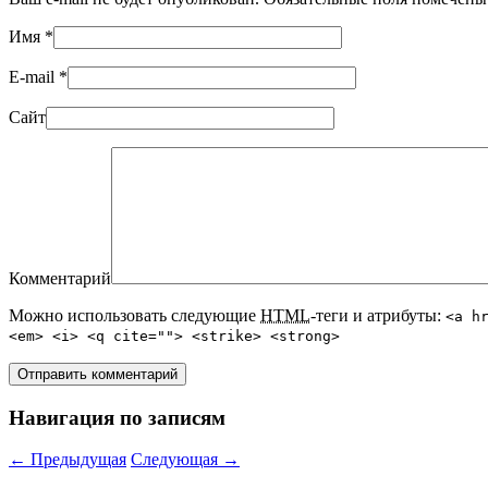
Имя
*
E-mail
*
Сайт
Комментарий
Можно использовать следующие
HTML
-теги и атрибуты:
<a h
<em> <i> <q cite=""> <strike> <strong>
Навигация по записям
←
Предыдущая
Следующая
→