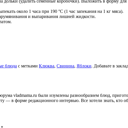
 на дольки (удалить семенные коробочки). Выложить в форму для
кать около 1 часа при 190 °C (1 час запекания на 1 кг мяса).
 зарумянивания и выпаривания лишней жидкости.
латом.
ые блюда
с метками
Клюква
,
Свинина
,
Яблоки
. Добавьте в закл
и форума vladmama.ru были изумлены разнообразием блюд, приго
ту — в форме редакционного интервью. Все хотели знать, кто об
ы
*