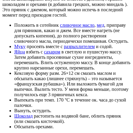
шоколадом и орехами (я добавила грецких, можно миндаль ).
Это пряник с джемом, который можно испечь в последний
момент перед приходом гостей.
Положить в сотейник
сливочное масло
,
мед
, приправу
для пряников, какао и джем. Все вместе нагреть (не
допускать кипения), до полного растворения
сливочного масла, периодически помешивая. Остудить.
Муку
просеять вместе с
разрыхлителем
и содой.
Яйца
взбить с
сахаром
в светлую и пушистую массу.
Затем добавить просеянные сухие ингредиенты,
перемешать. Влить остуженную массу. В конце добавить
крупно нарезанные орехи, перемешать.
Кексовую форму разм. 26×12 см смазать маслом и
обсыпать какао (лишнее стряхнуть) – это называется
«французская рубашка»). Или выложить бумагой для
выпечки. Вылить тесто. У меня форма меньше, поэтому
получилось еще 3 пряничных кекса.
Выпекать при темп. 170 °C в течение ок. часа до сухой
палочки.
Вынуть, остудить.
Шоколад
растопить на водяной бане, облить пряник
(или смазать кисточкой).
Обсыпать орехами.