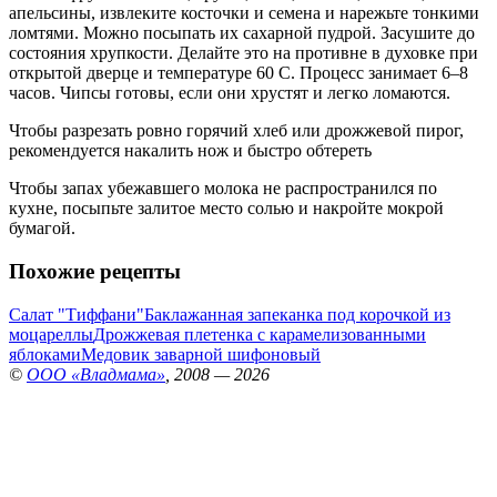
апельсины, извлеките косточки и семена и нарежьте тонкими
ломтями. Можно посыпать их сахарной пудрой. Засушите до
состояния хрупкости. Делайте это на противне в духовке при
открытой дверце и температуре 60 С. Процесс занимает 6–8
часов. Чипсы готовы, если они хрустят и легко ломаются.
Чтобы разрезать ровно горячий хлеб или дрожжевой пирог,
рекомендуется накалить нож и быстро обтереть
Чтобы запах убежавшего молока не распространился по
кухне, посыпьте залитое место солью и накройте мокрой
бумагой.
Похожие рецепты
Салат "Тиффани"
Баклажанная запеканка под корочкой из
моцареллы
Дрожжевая плетенка с карамелизованными
яблоками
Медовик заварной шифоновый
©
ООО «Владмама»
, 2008 — 2026