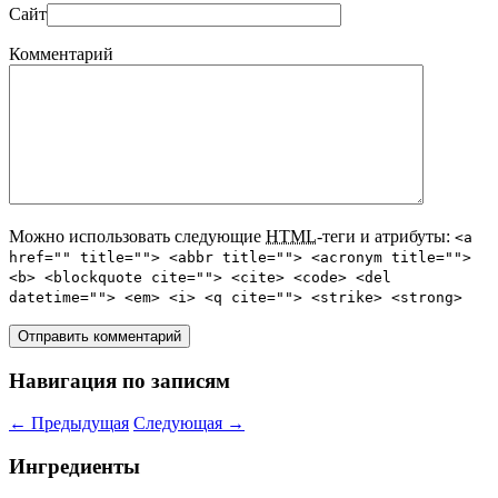
Сайт
Комментарий
Можно использовать следующие
HTML
-теги и атрибуты:
<a
href="" title=""> <abbr title=""> <acronym title="">
<b> <blockquote cite=""> <cite> <code> <del
datetime=""> <em> <i> <q cite=""> <strike> <strong>
Навигация по записям
←
Предыдущая
Следующая
→
Ингредиенты