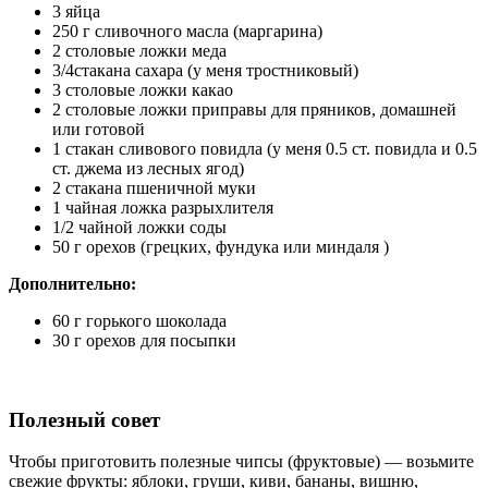
3 яйца
250 г сливочного масла (маргарина)
2 столовые ложки меда
3/4стакана сахара (у меня тростниковый)
3 столовые ложки какао
2 столовые ложки приправы для пряников, домашней
или готовой
1 стакан сливового повидла (у меня 0.5 ст. повидла и 0.5
ст. джема из лесных ягод)
2 стакана пшеничной муки
1 чайная ложка разрыхлителя
1/2 чайной ложки соды
50 г орехов (грецких, фундука или миндаля )
Дополнительно:
60 г горького шоколада
30 г орехов для посыпки
Полезный совет
Чтобы приготовить полезные чипсы (фруктовые) — возьмите
свежие фрукты: яблоки, груши, киви, бананы, вишню,