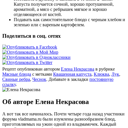
Капуста получается сочной, хорошо протушенной,
ароматной, а мясо с ребрышек мягкое и хорошо
отделяющееся от костей.
Подавать как самостоятельное блюдо с черным хлебом и
зеленью или с вареным картофелем.
Поделиться в соц. сетях
Рецепт опубликован автором
Елена Некрасова
в рубрике
Мясные блюда
с метками
Квашенная капуста
,
Клюква
,
Лук
,
Свиные ребра
,
Чеснок
. Добавьте в закладки
постоянную
ссылку
.
Об авторе Елена Некрасова
А вот так все начиналось. Почти четыре года назад участники
форума vladmama.ru были изумлены разнообразием блюд,
приготовляемых на ужин одной из владмамочек. Каждый