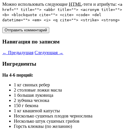
Можно использовать следующие
HTML
-теги и атрибуты:
<a
href="" title=""> <abbr title=""> <acronym title="">
<b> <blockquote cite=""> <cite> <code> <del
datetime=""> <em> <i> <q cite=""> <strike> <strong>
Навигация по записям
←
Предыдущая
Следующая
→
Ингредиенты
На 4-6 порций:
1 кг свиных ребер
2 столовые ложки масла
1 большая луковица
2 зубчика чеснока
150 г бекона
1 кг квашеной капусты
Несколько сушеных плодов чернослива
Несколько штук сушеных грибов
Горсть клюквы (по желанию)