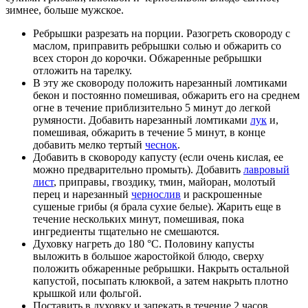
зимнее, больше мужское.
Ребрышки разрезать на порции. Разогреть сковороду с
маслом, приправить ребрышки солью и обжарить со
всех сторон до корочки. Обжаренные ребрышки
отложить на тарелку.
В эту же сковороду положить нарезанный ломтиками
бекон и постоянно помешивая, обжарить его на среднем
огне в течение приблизительно 5 минут до легкой
румяности. Добавить нарезанный ломтиками
лук
и,
помешивая, обжарить в течение 5 минут, в конце
добавить мелко тертый
чеснок
.
Добавить в сковороду капусту (если очень кислая, ее
можно предварительно промыть). Добавить
лавровый
лист
, приправы, гвоздику, тмин, майоран, молотый
перец и нарезанный
чернослив
и раскрошенные
сушеные грибы (я брала сухие белые). Жарить еще в
течение нескольких минут, помешивая, пока
ингредиенты тщательно не смешаются.
Духовку нагреть до 180 °C. Половину капусты
выложить в большое жаростойкой блюдо, сверху
положить обжаренные ребрышки. Накрыть остальной
капустой, посыпать клюквой, а затем накрыть плотно
крышкой или фольгой.
Поставить в духовку и запекать в течение 2 часов.