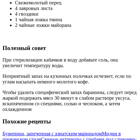
Свежемолотый перец
4 лавровых листа
4 гвоздики
1 чайная ложка тмина
2 чайные ложки майорана
Полезный совет
При стерилизации кабачков в воду добавьте соль, она
увеличит температуру воды.
Неприятный запах на кухонных полочках исчезнет, если по
углам насыпать немного молотого кофе.
Чтобы удалить специфический запах баранины, следует перед
жаркой подержать мясо 30 минут в слабом растворе уксуса,
вскипяченном со специями, солью и чесноком, а затем
охлажденном
Похожие рецепты
Буженина, запеченная с азиатским маринадом
Мидии в
прованском стиле
Свиные антрекоты с грибами под сливочно-