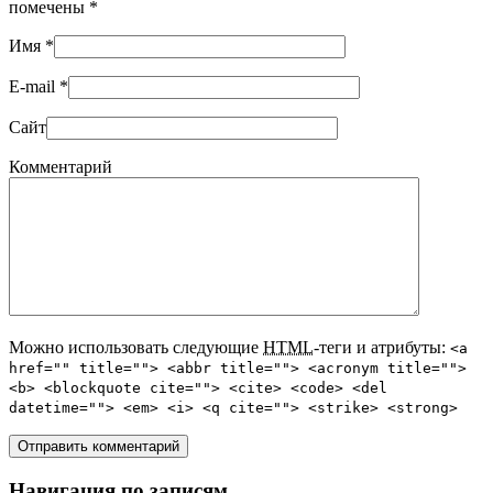
помечены
*
Имя
*
E-mail
*
Сайт
Комментарий
Можно использовать следующие
HTML
-теги и атрибуты:
<a
href="" title=""> <abbr title=""> <acronym title="">
<b> <blockquote cite=""> <cite> <code> <del
datetime=""> <em> <i> <q cite=""> <strike> <strong>
Навигация по записям