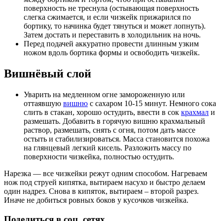
поверхность не треснула (остывающая поверхность
слегка сжимается, и если чизкейк прижарился по
бортику, то начинка будет тянуться и может лопнуть).
Затем достать и переставить в холодильник на ночь.
Перед подачей аккуратно провести длинным узким
ножом вдоль бортика формы и освободить чизкейк.
Вишнёвый слой
Уварить на медленном огне замороженную или
оттаявшую
вишню
с сахаром 10-15 минут. Немного сока
слить в стакан, хорошо остудить, ввести в сок
крахмал
и
размешать. Добавить в горячую вишню крахмальный
раствор, размешать, снять с огня, потом дать массе
остыть и стабилизироваться. Масса становится похожа
на глянцевый легкий кисель. Разложить массу по
поверхности чизкейка, полностью остудить.
Нарезка — все чизкейки режут одним способом. Нагреваем
нож под струей кипятка, вытираем насухо и быстро делаем
один надрез. Снова в кипяток, вытираем – второй разрез.
Иначе не добиться ровных боков у кусочков чизкейка.
Поделиться в соц. сетях