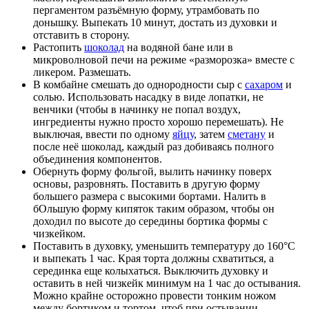
пергаментом разъёмную форму, утрамбовать по
донышку. Выпекать 10 минут, достать из духовки и
отставить в сторону.
Растопить
шоколад
на водяной бане или в
микроволновой печи на режиме «разморозка» вместе с
ликером. Размешать.
В комбайне смешать до однородности сыр с
сахаром
и
солью. Использовать насадку в виде лопатки, не
венчики (чтобы в начинку не попал воздух,
ингредиенты нужно просто хорошо перемешать). Не
выключая, ввести по одному
яйцу
, затем
сметану
и
после неё шоколад, каждый раз добиваясь полного
объединения компонентов.
Обернуть форму фольгой, вылить начинку поверх
основы, разровнять. Поставить в другую форму
большего размера с высокими бортами. Налить в
бОльшую форму кипяток таким образом, чтобы он
доходил по высоте до середины бортика формы с
чизкейком.
Поставить в духовку, уменьшить температуру до 160°C
и выпекать 1 час. Края торта должны схватиться, а
серединка еще колыхаться. Выключить духовку и
оставить в ней чизкейк минимум на 1 час до остывания.
Можно крайне осторожно провести тонким ножом
между бортиком и тортом, чтоб при остывании