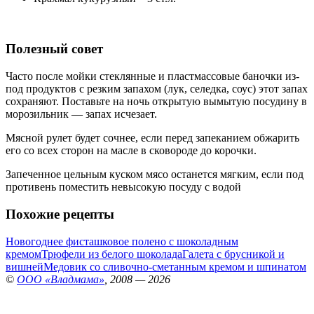
Полезный совет
Часто после мойки стеклянные и пластмассовые баночки из-
под продуктов с резким запахом (лук, селедка, соус) этот запах
сохраняют. Поставьте на ночь открытую вымытую посудину в
морозильник — запах исчезает.
Мясной рулет будет сочнее, если перед запеканием обжарить
его со всех сторон на масле в сковороде до корочки.
Запеченное цельным куском мясо останется мягким, если под
противень поместить невысокую посуду с водой
Похожие рецепты
Новогоднее фисташковое полено с шоколадным
кремом
Трюфели из белого шоколада
Галета с брусникой и
вишней
Медовик со сливочно-сметанным кремом и шпинатом
©
ООО «Владмама»
, 2008 — 2026