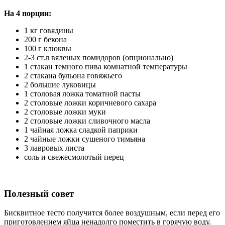
На 4 порции:
1 кг говядины
200 г бекона
100 г клюквы
2-3 ст.л вяленых помидоров (опционально)
1 стакан темного пива комнатной температуры
2 стакана бульона говяжьего
2 большие луковицы
1 столовая ложка томатной пасты
2 столовые ложки коричневого сахара
2 столовые ложки муки
2 столовые ложки сливочного масла
1 чайная ложка сладкой паприки
2 чайные ложки сушеного тимьяна
3 лавровых листа
соль и свежесмолотый перец
Полезный совет
Бисквитное тесто получится более воздушным, если перед его
приготовлением яйца ненадолго поместить в горячую воду.