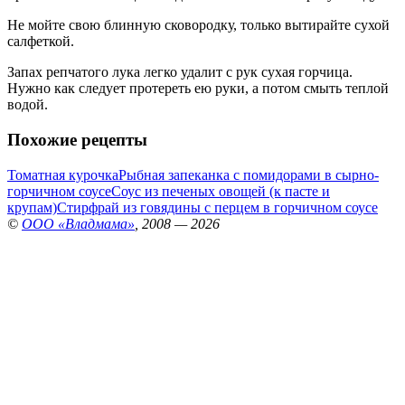
Не мойте свою блинную сковородку, только вытирайте сухой
салфеткой.
Запах репчатого лука легко удалит с рук сухая горчица.
Нужно как следует протереть ею руки, а потом смыть теплой
водой.
Похожие рецепты
Томатная курочка
Рыбная запеканка с помидорами в сырно-
горчичном соусе
Соус из печеных овощей (к пасте и
крупам)
Стирфрай из говядины с перцем в горчичном соусе
©
ООО «Владмама»
, 2008 — 2026