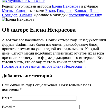
Рецепт опубликован автором
Елена Некрасова
в рубрике
Мясные блюда
с метками
Бекон
,
Говядина
,
Клюква
,
Пиво
,
Помидор
,
Тимьян
. Добавьте в закладки
постоянную ссылку
.
Об авторе Елена Некрасова
А вот так все начиналось. Почти четыре года назад участники
форума vladmama.ru были изумлены разнообразием блюд,
приготовляемых на ужин одной из владмамочек. Каждый
день. Спустя месяц подобных аппетитных отчетов их автора
призвали к ответу — в форме редакционного интервью. Все
хотели знать, кто обладает столь ярким талантом?
Посмотреть все записи автора Елена Некрасова
→
Добавить комментарий
Ваш e-mail не будет опубликован. Обязательные поля
помечены
*
Имя
*
E-mail
*