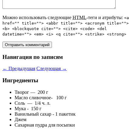
Можно использовать следующие
HTML
-теги и атрибуты:
<a
href="" title=""> <abbr title=""> <acronym title="">
<b> <blockquote cite=""> <cite> <code> <del
datetime=""> <em> <i> <q cite=""> <strike> <strong>
Навигация по записям
←
Предыдущая
Следующая
→
Ингредиенты
Творог — 200 г
Масло сливочное- 100 г
Соль — 1/4 ч. л.
Мука - 150 г
Ванильный сахар - 1 пакетик
Джем
Сахарная пудра для посыпки