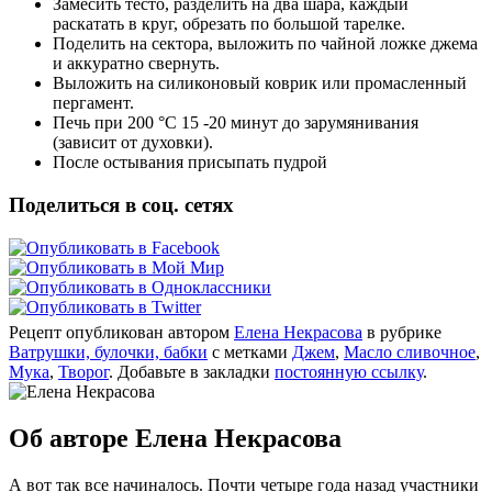
Замесить тесто, разделить на два шара, каждый
раскатать в круг, обрезать по большой тарелке.
Поделить на сектора, выложить по чайной ложке джема
и аккуратно свернуть.
Выложить на силиконовый коврик или промасленный
пергамент.
Печь при 200 °С 15 -20 минут до зарумянивания
(зависит от духовки).
После остывания присыпать пудрой
Поделиться в соц. сетях
Рецепт опубликован автором
Елена Некрасова
в рубрике
Ватрушки, булочки, бабки
с метками
Джем
,
Масло сливочное
,
Мука
,
Творог
. Добавьте в закладки
постоянную ссылку
.
Об авторе Елена Некрасова
А вот так все начиналось. Почти четыре года назад участники