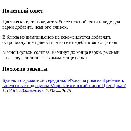
Полезный совет
Цветная капуста получится более нежной, если в воду для
варки добавить немного сливок.
В блюда из шампиньонов не рекомендуется добавлять
остропахнущие пряности, чтоб не перебить запах грибов
Мясной бульон солят за 30 минут до конца варки, рыбный —
в начале, грибной — в самом конце варки
Похожие рецепты
Булочки с ароматной серединкой
Фокачча римская
Гребешки,
запеченные под соусом Морнэ
Лезгинский пирог Цкен (цкан)
©
ООО «Владмама»
, 2008 — 2026