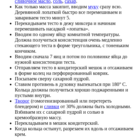
сливочное масло
,
соль
,
сахар
.
Как только масса закипит, вводим
муку
сразу всю.
Деревянной лопаткой быстро все перемешиваем и
завариваем тесто минут 5.
Перекидываем тесто в дежу миксера и начинам
перемешивать насадкой «лопатка».
Вводим по одному яйцу комнатной температуры.
Должна получиться консистенция очень медленно
стекающего теста в форме треугольника, с тоненьким
кончиком.
Вводим сначала 7 яиц и потом по половинке яйца до
нужной консистенции теста.
Отправляем тесто в кондитерский мешок и отсаживаем
в форме колец на перфорированный коврик.
Посыпаем сверху сахарной пудрой.
Ставим противень в духовку выпекаться при 180° C.
Кольца должны получиться хорошо поджаренными и
пустыми внутри.
Творог
(гомогенизированный или перетереть
блендером) и
сливки
от 30% должны быть холодными.
Взбиваем их с сахарной пудрой и солью в
кремообразную массу.
Перекладываем в мешок кондитерский.
Когда кольца остынут, разрезаем их вдоль и отсаживаем
крем.