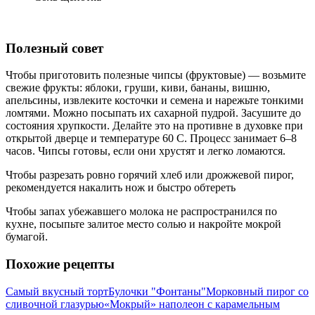
Полезный совет
Чтобы приготовить полезные чипсы (фруктовые) — возьмите
свежие фрукты: яблоки, груши, киви, бананы, вишню,
апельсины, извлеките косточки и семена и нарежьте тонкими
ломтями. Можно посыпать их сахарной пудрой. Засушите до
состояния хрупкости. Делайте это на противне в духовке при
открытой дверце и температуре 60 С. Процесс занимает 6–8
часов. Чипсы готовы, если они хрустят и легко ломаются.
Чтобы разрезать ровно горячий хлеб или дрожжевой пирог,
рекомендуется накалить нож и быстро обтереть
Чтобы запах убежавшего молока не распространился по
кухне, посыпьте залитое место солью и накройте мокрой
бумагой.
Похожие рецепты
Самый вкусный торт
Булочки "Фонтаны"
Морковный пирог со
сливочной глазурью
«Мокрый» наполеон с карамельным