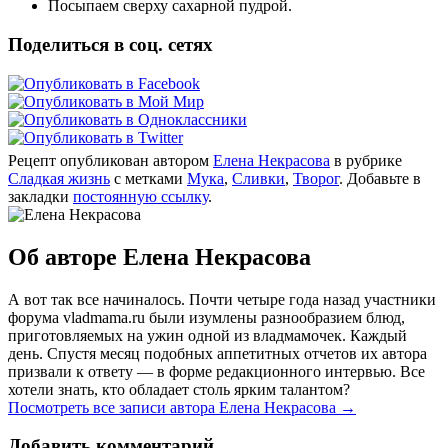
Посыпаем сверху сахарной пудрой.
Поделиться в соц. сетях
Рецепт опубликован автором
Елена Некрасова
в рубрике
Сладкая жизнь
с метками
Мука
,
Сливки
,
Творог
. Добавьте в
закладки
постоянную ссылку
.
Об авторе Елена Некрасова
А вот так все начиналось. Почти четыре года назад участники
форума vladmama.ru были изумлены разнообразием блюд,
приготовляемых на ужин одной из владмамочек. Каждый
день. Спустя месяц подобных аппетитных отчетов их автора
призвали к ответу — в форме редакционного интервью. Все
хотели знать, кто обладает столь ярким талантом?
Посмотреть все записи автора Елена Некрасова
→
Добавить комментарий