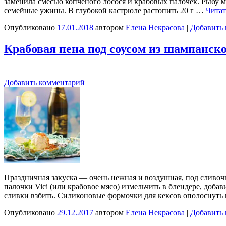
заменила смесью копченого лосося и крабовых палочек. Рыбу 
семейные ужины. В глубокой кастрюле растопить 20 г …
Читат
Опубликовано
17.01.2018
автором
Елена Некрасова
|
Добавить
Крабовая пена под соусом из шампанск
Добавить комментарий
Праздничная закуска — очень нежная и воздушная, под сливоч
палочки Vici (или крабовое мясо) измельчить в блендере, доб
сливки взбить. Силиконовые формочки для кексов ополоснуть
Опубликовано
29.12.2017
автором
Елена Некрасова
|
Добавить