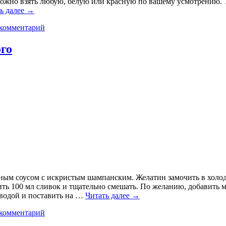
можно взять любую, белую или красную по вашему усмотрению. Т
ь далее
→
 комментарий
ого
ным соусом с искристым шампанским. Желатин замочить в холодн
авить 100 мл сливок и тщательно смешать. По желанию, добавить
 водой и поставить на …
Читать далее
→
 комментарий