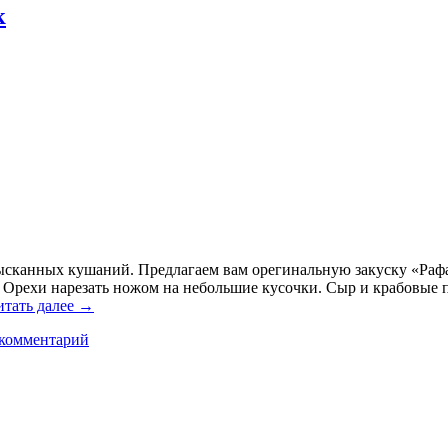
к
зысканных кушаний. Предлагаем вам орегинальную закуску «Рафа
ая! Орехи нарезать ножом на небольшие кусочки. Сыр и крабовые 
итать далее
→
 комментарий