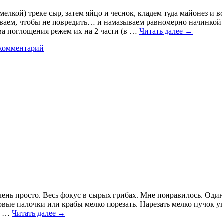
елкой) треке сыр, затем яйцо и чеснок, кладем туда майонез и 
чиваем, чтобы не повредить… и намазываем равномерно начинко
ва поглощения режем их на 2 части (в …
Читать далее
→
комментарий
чень просто. Весь фокус в сырых грибах. Мне понравилось. Один
е палочки или крабы мелко порезать. Нарезать мелко пучок укр
ем …
Читать далее
→