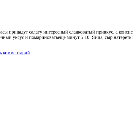
насы придадут салату интересный сладковатый привкус, а консис
очный уксус и помариноватьеще минут 5-10. Яйца, сыр натереть 
ь комментарий