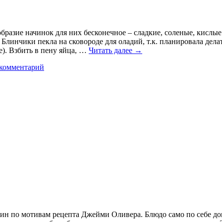
образие начинок для них бесконечное – сладкие, соленые, кисл
Блинчики пекла на сковороде для оладий, т.к. планировала дел
е). Взбить в пену яйца, …
Читать далее
→
 комментарий
 по мотивам рецепта Джейми Оливера. Блюдо само по себе дово