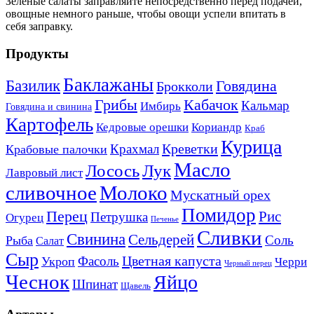
Зеленые салаты заправляйте непосредственно перед подачей,
овощные немного раньше, чтобы овощи успели впитать в
себя заправку.
Продукты
Баклажаны
Базилик
Говядина
Брокколи
Кабачок
Грибы
Кальмар
Имбирь
Говядина и свинина
Картофель
Кедровые орешки
Кориандр
Краб
Курица
Креветки
Крахмал
Крабовые палочки
Масло
Лосось
Лук
Лавровый лист
сливочное
Молоко
Мускатный орех
Помидор
Перец
Рис
Петрушка
Огурец
Печенье
Сливки
Свинина
Сельдерей
Соль
Рыба
Салат
Сыр
Цветная капуста
Фасоль
Укроп
Черри
Черный перец
Чеснок
Яйцо
Шпинат
Щавель