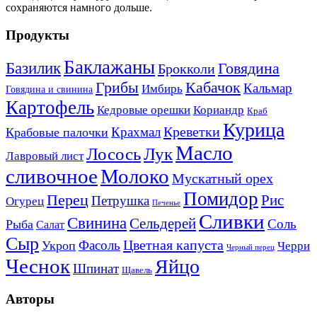
сохраняются намного дольше.
Продукты
Баклажаны
Базилик
Говядина
Брокколи
Кабачок
Грибы
Кальмар
Имбирь
Говядина и свинина
Картофель
Кедровые орешки
Кориандр
Краб
Курица
Креветки
Крахмал
Крабовые палочки
Масло
Лосось
Лук
Лавровый лист
сливочное
Молоко
Мускатный орех
Помидор
Перец
Рис
Петрушка
Огурец
Печенье
Сливки
Свинина
Сельдерей
Соль
Рыба
Салат
Сыр
Цветная капуста
Фасоль
Укроп
Черри
Черный перец
Чеснок
Яйцо
Шпинат
Щавель
Авторы