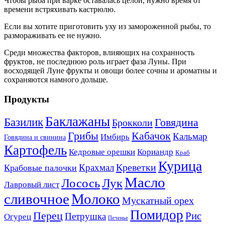
Чтобы рыба при варке оставалась целой, нужно время от
времени встряхивать кастрюлю.
Если вы хотите приготовить уху из замороженной рыбы, то
размораживать ее не нужно.
Среди множества факторов, влияющих на сохранность
фруктов, не последнюю роль играет фаза Луны. При
восходящей Луне фрукты и овощи более сочны и ароматны и
сохраняются намного дольше.
Продукты
Баклажаны
Базилик
Говядина
Брокколи
Кабачок
Грибы
Кальмар
Имбирь
Говядина и свинина
Картофель
Кедровые орешки
Кориандр
Краб
Курица
Креветки
Крахмал
Крабовые палочки
Масло
Лосось
Лук
Лавровый лист
сливочное
Молоко
Мускатный орех
Помидор
Перец
Рис
Петрушка
Огурец
Печенье