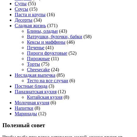
Супы
(55)
Соусы
(15)
Паста и крупы
(16)
Десерты
(34)
Сладкая жизнь
(371)
Блины, оладьи
(43)
Ватрушки, булочки, бабки
(58)
Кексы и маффины
(46)
Печенье
(41)
Пироги фруктовые
(52)
Пирожные
(11)
Торты
(75)
Cheesecake
(24)
Несладкая выпечка
(85)
Тесто на все случаи
(6)
Постные блюда
(3)
Паназиатская кухня
(12)
Китайская кухня
(8)
Молочная кухня
(6)
Напитки
(8)
Маринады
(12)
Полезный совет