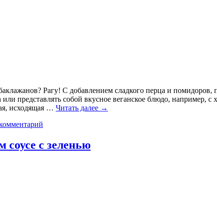
баклажанов? Рагу! С добавлением сладкого перца и помидоров, 
ли представлять собой вкусное веганское блюдо, например, с х
вая, исходящая …
Читать далее
→
 комментарий
 соусе с зеленью