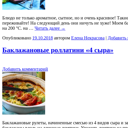
Блюдо не только ароматное, сытное, но и очень красивое! Таки
переживайте! На следующий день они ничуть не хуже! Моем ба
на 200 °C. на …
Читать далее
→
Опубликовано
19.10.2018
автором
Елена Некрасова
|
Добавить
Баклажановые роллатини «4 сыра»
Добавить комментарий
Баклажановые рулеты, начиненные смесью из 4 видов сыра и за
баклажаны вдоль на длинные ломтики. Уложить ломтики на про