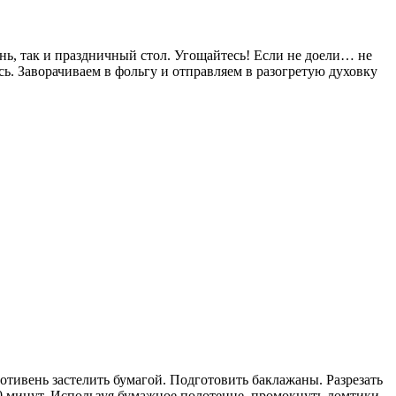
ень, так и праздничный стол. Угощайтесь! Если не доели… не
. Заворачиваем в фольгу и отправляем в разогретую духовку
отивень застелить бумагой. Подготовить баклажаны. Разрезать
10 минут. Используя бумажное полотенце, промокнуть ломтики