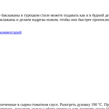
е баклажаны в турецком стиле можете подавать как и в будний д
клажаны и делаем надрезы ножом, чтобы они быстрее пропеклись
 комментарий
печенные в сырно-томатном соусе. Разогреть духовку 190 °C. Пр
тивень, посыпать солью с обеих сторон и дать постоять около 