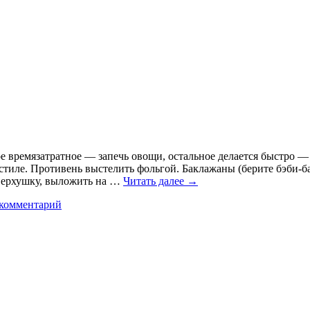
е времязатратное — запечь овощи, остальное делается быстро —
м стиле. Противень выстелить фольгой. Баклажаны (берите бэби-
 верхушку, выложить на …
Читать далее
→
 комментарий