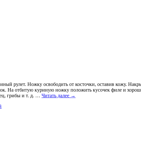
иный рулет. Ножку освободить от косточки, оставив кожу. Накр
снок. На отбитую куриную ножку положить кусочек филе и хоро
ц, грибы и т. д. …
Читать далее
→
й