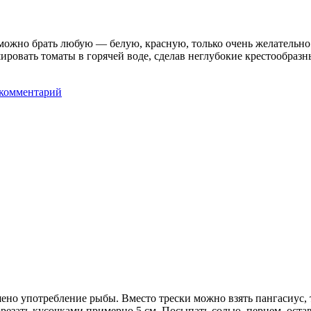
 можно брать любую — белую, красную, только очень желательно
ировать томаты в горячей воде, сделав неглубокие крестообразны
 комментарий
ешено употребление рыбы. Вместо трески можно взять пангасиус,
орезать кусочками примерно 5 см. Посыпать солью, перцем, ост