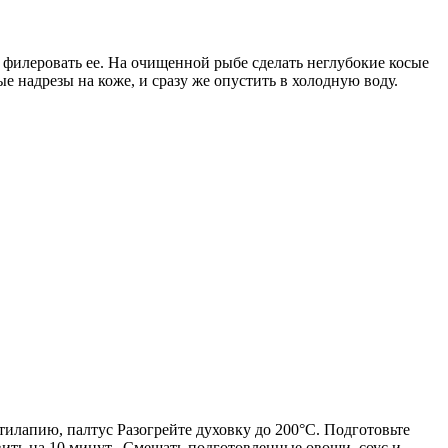
 филеровать ее. На очищенной рыбе сделать неглубокие косые
е надрезы на коже, и сразу же опустить в холодную воду.
 тилапию, палтус Разогрейте духовку до 200°C. Подготовьте
авить на 10 минут. Смешать подготовленные овощи, соус и