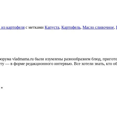
 из картофеля
с метками
Капуста
,
Картофель
,
Масло сливочное
,
и форума vladmama.ru были изумлены разнообразием блюд, приго
ту — в форме редакционного интервью. Все хотели знать, кто об
ы
*