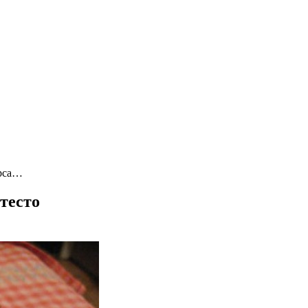
рса…
тесто