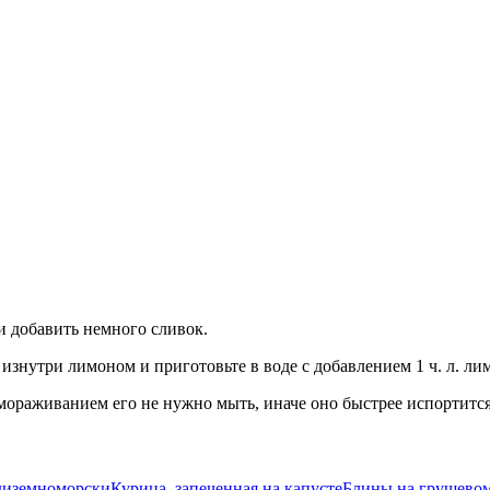
и добавить немного сливок.
изнутри лимоном и приготовьте в воде с добавлением 1 ч. л. ли
амораживанием его не нужно мыть, иначе оно быстрее испортится
диземноморски
Курица, запеченная на капусте
Блины на грушево