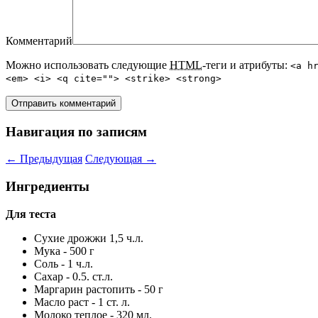
Комментарий
Можно использовать следующие
HTML
-теги и атрибуты:
<a h
<em> <i> <q cite=""> <strike> <strong>
Навигация по записям
←
Предыдущая
Следующая
→
Ингредиенты
Для теста
Сухие дрожжи 1,5 ч.л.
Мука - 500 г
Соль - 1 ч.л.
Сахар - 0.5. ст.л.
Маргарин растопить - 50 г
Масло раст - 1 ст. л.
Молоко теплое - 320 мл.