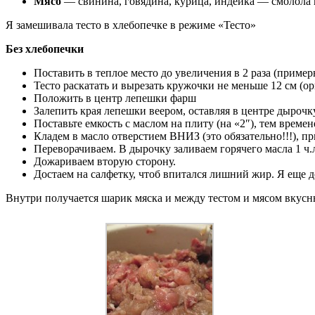
Мясо
— свинина, говядина, курица, индейка — смолола н
Я замешивала тесто в хлебопечке в режиме «Тесто»
Без хлебопечки
Поставить в теплое место до увеличения в 2 раза (примерн
Тесто раскатать и вырезать кружочки не меньше 12 см (о
Положить в центр лепешки фарш
Залепить края лепешки веером, оставляя в центре дырочку
Поставьте емкость с маслом на плиту (на «2″), тем врем
Кладем в масло отверстием ВНИЗ (это обязательно!!!), 
Переворачиваем. В дырочку заливаем горячего масла 1 ч.
Дожариваем вторую сторону.
Достаем на салфетку, чтоб впитался лишний жир. Я еще
Внутри получается шарик мяска и между тестом и мясом вкусн