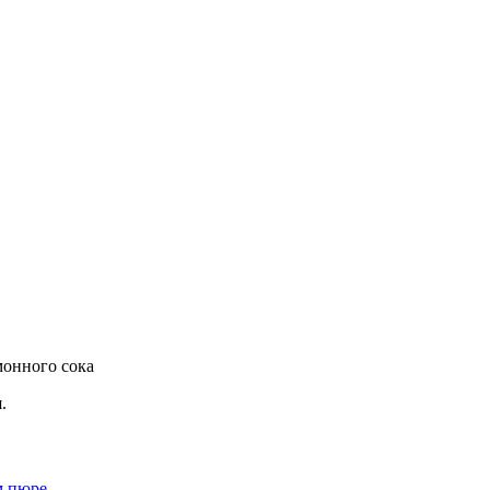
монного сока
.
м пюре