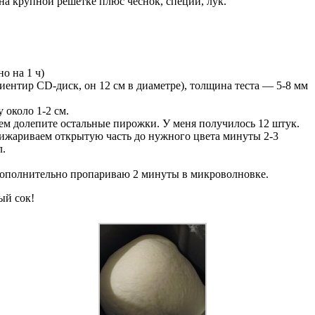
а крупной решетке плюс чеснок, специи, лук.
о на 1 ч)
риентир СD-диск, он 12 см в диаметре), толщина теста — 5-8 мм
 около 1-2 см.
енем долепите остальные пирожки. У меня получилось 12 штук.
прижариваем открытую часть до нужного цвета минуты 2-3
л.
 дополнительно пропариваю 2 минуты в микроволновке.
ый сок!