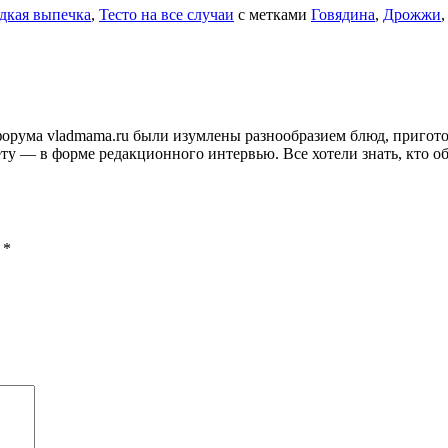
дкая выпечка
,
Тесто на все случаи
с метками
Говядина
,
Дрожжи
и форума vladmama.ru были изумлены разнообразием блюд, приго
ту — в форме редакционного интервью. Все хотели знать, кто об
ы
*