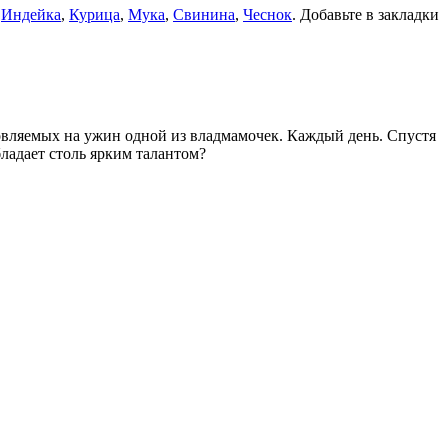
,
Индейка
,
Курица
,
Мука
,
Свинина
,
Чеснок
. Добавьте в закладки
товляемых на ужин одной из владмамочек. Каждый день. Спустя
ладает столь ярким талантом?