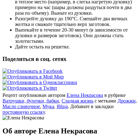
в теплое место (например, в слегка нагретую духовку)
примерно на час (шары должны раздуться почти в два
раза по объему). Выньте из духовки.
Разогрейте духовку до 190°C. Смешайте два яичных
желтка и смажьте тщательно верх заготовок.
Выпекайте в течение 20-30 минут (в зависимости от
духовки и размеров заготовок). Они должны стать
золотистыми.
Дайте остыть на решетке.
Поделиться в соц. сетях
Рецепт опубликован автором
Елена Некрасова
в рубрике
Ватрушки, булочки, бабки
,
Сладкая жизнь
с метками
Дрожжи
,
Масло сливочное
,
Мука
,
Яйца
. Добавьте в закладки
постоянную ссылку
.
Об авторе Елена Некрасова