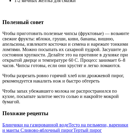
1-2 яичных желтка для смазки
Полезный совет
Чтобы приготовить полезные чипсы (фруктовые) — возьмите
свежие фрукты: яблоки, груши, киви, бананы, вишню,
апельсины, извлеките косточки и семена и нарежьте тонкими
ломтями. Можно посыпать их сахарной пудрой. Засушите до
состояния хрупкости. Делайте это на противне в духовке при
открытой дверце и температуре 60 С. Процесс занимает 6–8
часов. Чипсы готовы, если они хрустят и легко ломаются.
Чтобы разрезать ровно горячий хлеб или дрожжевой пирог,
рекомендуется накалить нож и быстро обтереть
Чтобы запах убежавшего молока не распространился по
кухне, посыпьте залитое место солью и накройте мокрой
бумагой.
Похожие рецепты
Блинчики на газированной воде
Тесто на пельмени, вареники
и манты
Сливово-яблочный пирог
Тертый пирог