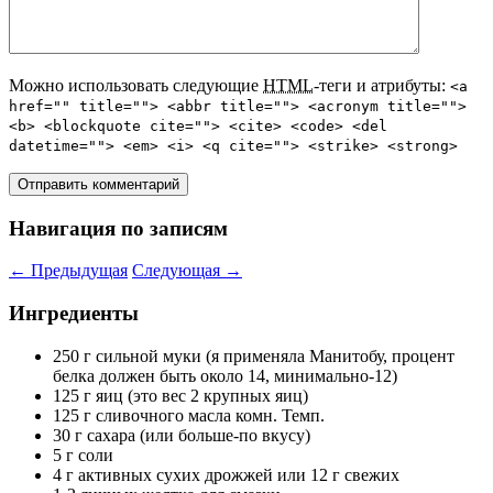
Можно использовать следующие
HTML
-теги и атрибуты:
<a
href="" title=""> <abbr title=""> <acronym title="">
<b> <blockquote cite=""> <cite> <code> <del
datetime=""> <em> <i> <q cite=""> <strike> <strong>
Навигация по записям
←
Предыдущая
Следующая
→
Ингредиенты
250 г сильной муки (я применяла Манитобу, процент
белка должен быть около 14, минимально-12)
125 г яиц (это вес 2 крупных яиц)
125 г сливочного масла комн. Темп.
30 г сахара (или больше-по вкусу)
5 г соли
4 г активных сухих дрожжей или 12 г свежих