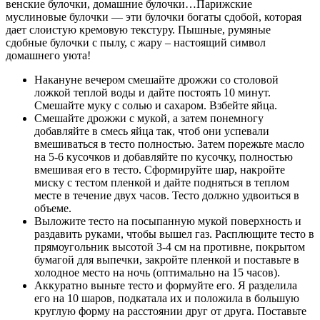
венские булочки, домашние булочки…Парижские
муслиновые булочки — эти булочки богаты сдобой, которая
дает слоистую кремовую текстуру. Пышные, румяные
сдобные булочки с пылу, с жару – настоящий символ
домашнего уюта!
Накануне вечером смешайте дрожжи со столовой
ложкой теплой воды и дайте постоять 10 минут.
Смешайте муку с солью и сахаром. Взбейте яйца.
Смешайте дрожжи с мукой, а затем понемногу
добавляйте в смесь яйца так, чтоб они успевали
вмешиваться в тесто полностью. Затем порежьте масло
на 5-6 кусочков и добавляйте по кусочку, полностью
вмешивая его в тесто. Сформируйте шар, накройте
миску с тестом пленкой и дайте подняться в теплом
месте в течение двух часов. Тесто должно удвоиться в
объеме.
Выложите тесто на посыпанную мукой поверхность и
раздавить руками, чтобы вышел газ. Расплющите тесто в
прямоугольник высотой 3-4 см на противне, покрытом
бумагой для выпечки, закройте пленкой и поставьте в
холодное место на ночь (оптимально на 15 часов).
Аккуратно выньте тесто и формуйте его. Я разделила
его на 10 шаров, подкатала их и положила в большую
круглую форму на расстоянии друг от друга. Поставьте