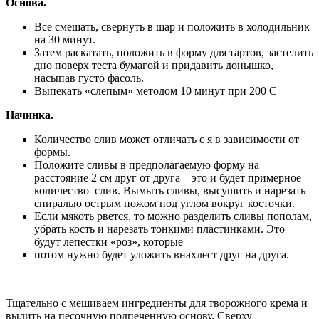
Основа.
Все смешать, свернуть в шар и положить в холодильник
на 30 минут.
Затем раскатать, положить в форму для тартов, застелить
дно поверх
теста бумагой и придавить донышко,
насыпав густо фасоль.
Выпекать «слепым» методом 10 минут при 200 С
Начинка.
Количество слив может отличать с я в зависимости от
формы.
Положите сливы в предполагаемую форму на
расстояние 2 см друг от
друга – это и будет примерное
количество слив. Вымыть сливы, выс
ушить и нарезать
спиралью острым ножом под углом вокруг косточки.
Если мякоть рвется, то можно разделить сливы пополам,
убрать кос
ть и нарезать тонкими пластинками. Это
будут лепестки «роз», которые
потом нужно будет уложить внахлест друг на друга.
Тщательно с мешиваем ингредиенты для творожного крема и
вылить на пес
очную подпеченную основу. Сверху