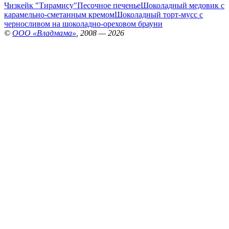
Чизкейк "Тирамису"
Песочное печенье
Шоколадный медовик с
карамельно-сметанным кремом
Шоколадный торт-мусс с
черносливом на шоколадно-ореховом брауни
©
ООО «Владмама»
, 2008 — 2026