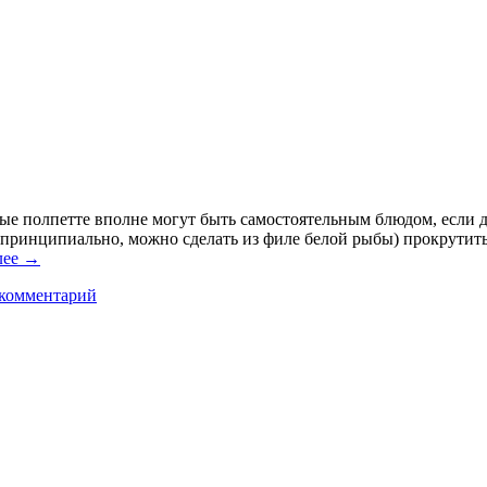
е полпетте вполне могут быть самостоятельным блюдом, если д
непринципиально, можно сделать из филе белой рыбы) прокрутит
лее
→
 комментарий