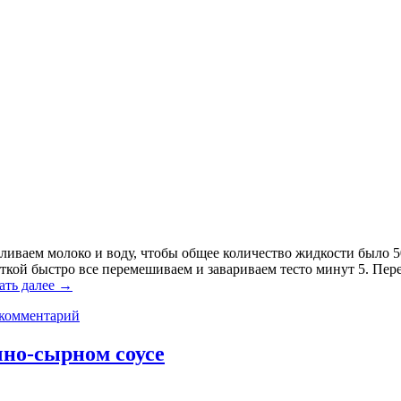
иваем молоко и воду, чтобы общее количество жидкости было 500
аткой быстро все перемешиваем и завариваем тесто минут 5. Пе
ать далее
→
 комментарий
чно-сырном соусе