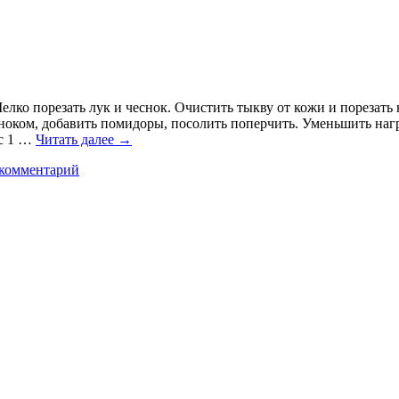
ко порезать лук и чеснок. Очистить тыкву от кожи и порезать 
чесноком, добавить помидоры, посолить поперчить. Уменьшить наг
 с 1 …
Читать далее
→
 комментарий