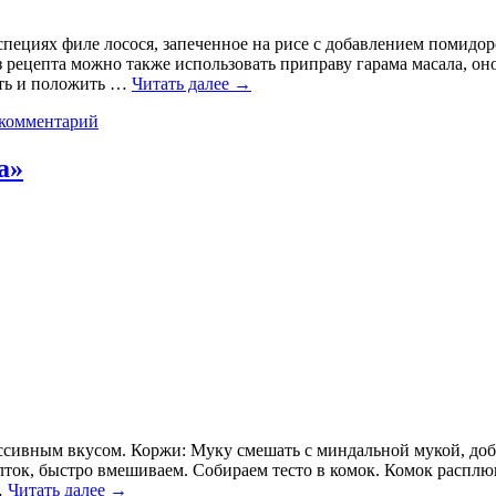
специях филе лосося, запеченное на рисе с добавлением помидо
з рецепта можно также использовать приправу гарама масала, он
шить и положить …
Читать далее
→
 комментарий
а»
ссивным вкусом. Коржи: Муку смешать с миндальной мукой, доба
лток, быстро вмешиваем. Собираем тесто в комок. Комок расплю
…
Читать далее
→