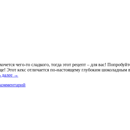
очется чего-то сладкого, тогда этот рецепт – для вас! Попробуй
аще! Этот кекс отличается по-настоящему глубоким шоколадным 
ь далее
→
комментарий