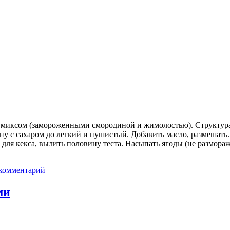
м миксом (замороженными смородиной и жимолостью). Структура
ену с сахаром до легкий и пушистый. Добавить масло, размешать
для кекса, вылить половину теста. Насыпать ягоды (не размора
комментарий
ми