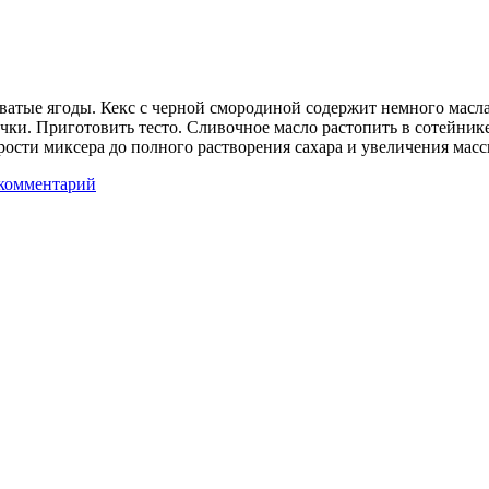
атые ягоды. Кекс с черной смородиной содержит немного масла и
ечки. Приготовить тесто. Сливочное масло растопить в сотейни
рости миксера до полного растворения сахара и увеличения мас
комментарий