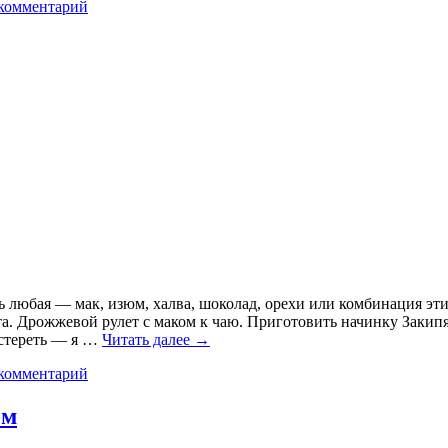
комментарий
 любая — мак, изюм, халва, шоколад, орехи или комбинация эти
а. Дрожжевой рулет с маком к чаю. Приготовить начинку Закипят
Растереть — я …
Читать далее
→
комментарий
ом