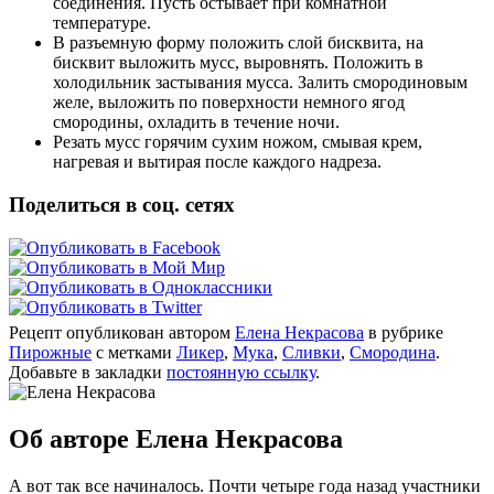
соединения. Пусть остывает при комнатной
температуре.
В разъемную форму положить слой бисквита, на
бисквит выложить мусс, выровнять. Положить в
холодильник застывания мусса. Залить смородиновым
желе, выложить по поверхности немного ягод
смородины, охладить в течение ночи.
Резать мусс горячим сухим ножом, смывая крем,
нагревая и вытирая после каждого надреза.
Поделиться в соц. сетях
Рецепт опубликован автором
Елена Некрасова
в рубрике
Пирожные
с метками
Ликер
,
Мука
,
Сливки
,
Смородина
.
Добавьте в закладки
постоянную ссылку
.
Об авторе Елена Некрасова
А вот так все начиналось. Почти четыре года назад участники