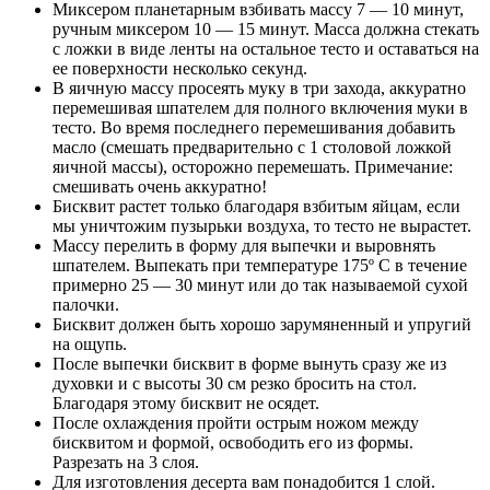
Миксером планетарным взбивать массу 7 — 10 минут,
ручным миксером 10 — 15 минут. Масса должна стекать
с ложки в виде ленты на остальное тесто и оставаться на
ее поверхности несколько секунд.
В яичную массу просеять муку в три захода, аккуратно
перемешивая шпателем для полного включения муки в
тесто. Во время последнего перемешивания добавить
масло (смешать предварительно с 1 столовой ложкой
яичной массы), осторожно перемешать. Примечание:
смешивать очень аккуратно!
Бисквит растет только благодаря взбитым яйцам, если
мы уничтожим пузырьки воздуха, то тесто не вырастет.
Массу перелить в форму для выпечки и выровнять
шпателем. Выпекать при температуре 175º C в течение
примерно 25 — 30 минут или до так называемой сухой
палочки.
Бисквит должен быть хорошо зарумяненный и упругий
на ощупь.
После выпечки бисквит в форме вынуть сразу же из
духовки и с высоты 30 см резко бросить на стол.
Благодаря этому бисквит не осядет.
После охлаждения пройти острым ножом между
бисквитом и формой, освободить его из формы.
Разрезать на 3 слоя.
Для изготовления десерта вам понадобится 1 слой.