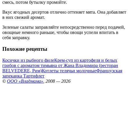
смесь, потом бутылку промойте.
Вкус ягодных десертов отлично оттеняет мята. Она добавляет
в них свежий аромат.
Зеленые салаты заправляйте непосредственно перед подачей,
овощные немного раньше, чтобы овощи успели впитать в
себя заправку.
Похожие рецепты
Косички из рыбного филе
Крем-суп из картофеля и белых
грибов с ароматом тимьяна от Жана Владимира (ресторан
ВЕLVEDERE, Рим)
Котлеты телячьи молочные
Французская
запеканка Тартифлет
©
ООО «Владмама»
, 2008 — 2026