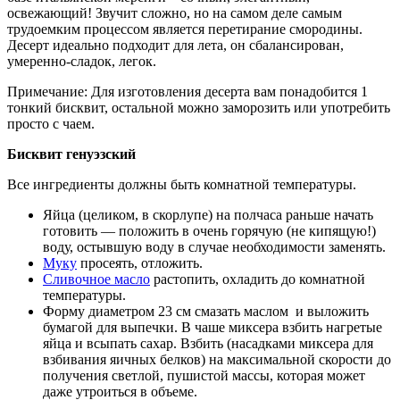
освежающий! Звучит сложно, но на самом деле самым
трудоемким процессом является перетирание смородины.
Десерт идеально подходит для лета, он сбалансирован,
умеренно-сладок, легок.
Примечание: Для изготовления десерта вам понадобится 1
тонкий бисквит, остальной можно заморозить или употребить
просто с чаем.
Бисквит генуэзский
Все ингредиенты должны быть комнатной температуры.
Яйца (целиком, в скорлупе) на полчаса раньше начать
готовить — положить в очень горячую (не кипящую!)
воду, остывшую воду в случае необходимости заменять.
Муку
просеять, отложить.
Сливочное масло
растопить, охладить до комнатной
температуры.
Форму диаметром 23 см смазать маслом и выложить
бумагой для выпечки. В чаше миксера взбить нагретые
яйца и всыпать сахар. Взбить (насадками миксера для
взбивания яичных белков) на максимальной скорости до
получения светлой, пушистой массы, которая может
даже утроиться в объеме.