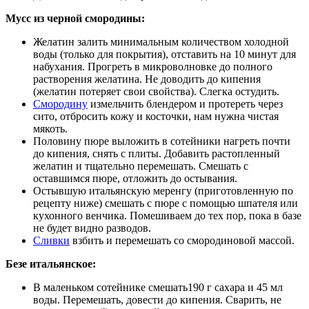
Мусс из черной смородины:
Желатин залить минимальным количеством холодной
воды (только для покрытия), отставить на 10 минут для
набухания. Прогреть в микроволновке до полного
растворения желатина. Не доводить до кипения
(желатин потеряет свои свойства). Слегка остудить.
Смородину
измельчить блендером и протереть через
сито, отбросить кожу и косточки, нам нужна чистая
мякоть.
Половину пюре выложить в сотейники нагреть почти
до кипения, снять с плиты. Добавить растопленный
желатин и тщательно перемешать. Смешать с
оставшимся пюре, отложить до остывания.
Остывшую итальянскую меренгу (приготовленную по
рецепту ниже) смешать с пюре с помощью шпателя или
кухонного венчика. Помешиваем до тех пор, пока в базе
не будет видно разводов.
Сливки
взбить и перемешать со смородиновой массой.
Безе итальянское:
В маленьком сотейнике смешать190 г сахара и 45 мл
воды. Перемешать, довести до кипения. Сварить, не