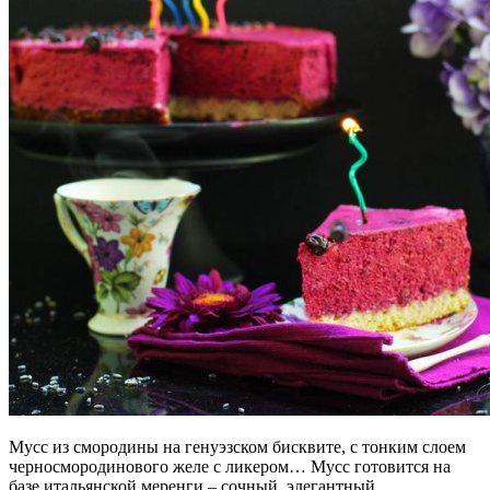
Мусс из смородины на генуэзском бисквите, с тонким слоем
черносмородинового желе с ликером… Мусс готовится на
базе итальянской меренги – сочный, элегантный,