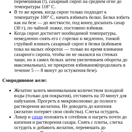
перемешивая (!), сахарный сироп на среднем огне до
температуры 118° C.
В то же время, когда сироп только подходит к
температуре 100° C, начать взбивать белки. Белки взбить
как на безе — до жесткости, под конец досыпать сахар
(30 г), по чайной ложке, постоянно взбивая.
Когда сироп достигнет необходимой температуры,
немедленно снять его с горелки и медленно, тонкой
струйкой вливать сахарный сироп в белки (взбиваем
пока на малых оборотах — только во время вливания
сахарного сиропа, чтобы он не оказался на стенках
чаши, но в самих белках затем увеличиваем обороты до
максимальных), не прекратив взбивания(продолжать в
течение 5 — 8 минут до остужения безе).
Смородиновое желе:
Желатин залить минимальным количеством холодной
воды (только для покрытия), отставить на 10 минут для
набухания. Прогреть в микроволновке до полного
растворения желатина. Не доводить до кипения
(желатин потеряет свои свойства). Слегка остудить.
Ликер и
сахар
положить в сотейник и нагреть почти до
кипения и растворения сахара. Снять с плиты, слегка
остудить и добавить желатин, перемешать до