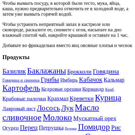
Чтобы вымыть посуду, в которой были тесто, мука, яйца,
каша, нужно предварительно отмочить ее в холодной воде, а
затем уже вымыть горячей водой.
Чтобы устранить неприятный запах в кастрюле или
сковороде, раскалите ее, снимите с огня, насыпьте на дно
влажный спитой чай, накройте крышкой и оставьте на 1 час.
Добавьте во фрикадельки вместо яиц овсяные хлопья и чеснок
Продукты
Баклажаны
Базилик
Говядина
Брокколи
Кабачок
Грибы
Кальмар
Имбирь
Говядина и свинина
Картофель
Кедровые орешки
Кориандр
Краб
Курица
Креветки
Крахмал
Крабовые палочки
Масло
Лосось
Лук
Лавровый лист
сливочное
Молоко
Мускатный орех
Помидор
Перец
Рис
Петрушка
Огурец
Печенье