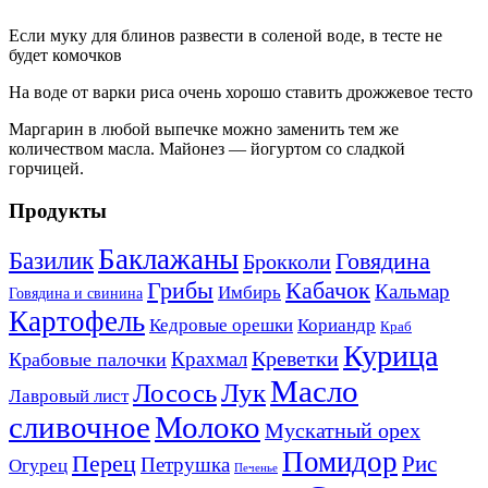
Если муку для блинов развести в соленой воде, в тесте не
будет комочков
На воде от варки риса очень хорошо ставить дрожжевое тесто
Маргарин в любой выпечке можно заменить тем же
количеством масла. Майонез — йогуртом со сладкой
горчицей.
Продукты
Баклажаны
Базилик
Говядина
Брокколи
Кабачок
Грибы
Кальмар
Имбирь
Говядина и свинина
Картофель
Кедровые орешки
Кориандр
Краб
Курица
Креветки
Крахмал
Крабовые палочки
Масло
Лосось
Лук
Лавровый лист
сливочное
Молоко
Мускатный орех
Помидор
Перец
Рис
Петрушка
Огурец
Печенье