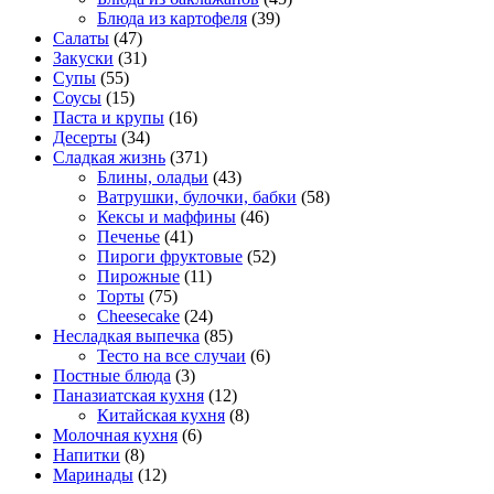
Блюда из картофеля
(39)
Салаты
(47)
Закуски
(31)
Супы
(55)
Соусы
(15)
Паста и крупы
(16)
Десерты
(34)
Сладкая жизнь
(371)
Блины, оладьи
(43)
Ватрушки, булочки, бабки
(58)
Кексы и маффины
(46)
Печенье
(41)
Пироги фруктовые
(52)
Пирожные
(11)
Торты
(75)
Cheesecake
(24)
Несладкая выпечка
(85)
Тесто на все случаи
(6)
Постные блюда
(3)
Паназиатская кухня
(12)
Китайская кухня
(8)
Молочная кухня
(6)
Напитки
(8)
Маринады
(12)