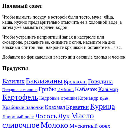
Полезный совет
Чтобы вымыть посуду, в которой были тесто, мука, яйца,
каша, нужно предварительно отмочить ее в холодной воде, а
затем уже вымыть горячей водой.
Чтобы устранить неприятный запах в кастрюле или
сковороде, раскалите ее, снимите с огня, насыпьте на дно
влажный спитой чай, накройте крышкой и оставьте на 1 час.
Добавьте во фрикадельки вместо яиц овсяные хлопья и чеснок
Продукты
Баклажаны
Базилик
Говядина
Брокколи
Кабачок
Грибы
Кальмар
Имбирь
Говядина и свинина
Картофель
Кедровые орешки
Кориандр
Краб
Курица
Креветки
Крахмал
Крабовые палочки
Масло
Лосось
Лук
Лавровый лист
сливочное
Молоко
Мускатный орех