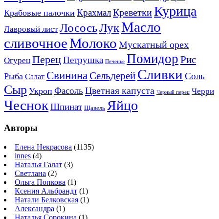
Курица
Креветки
Крахмал
Крабовые палочки
Масло
Лосось
Лук
Лавровый лист
сливочное
Молоко
Мускатный орех
Помидор
Перец
Рис
Петрушка
Огурец
Печенье
Сливки
Свинина
Сельдерей
Соль
Рыба
Салат
Сыр
Цветная капуста
Фасоль
Укроп
Черри
Черный перец
Чеснок
Яйцо
Шпинат
Щавель
Авторы
Елена Некрасова
(1135)
innes
(4)
Наталья Галат
(3)
Светлана
(2)
Ольга Попкова
(1)
Ксения Альбрандт
(1)
Натали Белковская
(1)
Александра
(1)
Наталья Сорокина
(1)