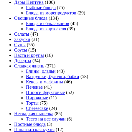
Дары Нептуна
(106)
Рыбные блюда
(75)
Блюда из морепродуктов
(29)
Овощные блюда
(134)
Блюда из баклажанов
(45)
Блюда из картофеля
(39)
Салаты
(47)
Закуски
(31)
Супы
(55)
Соусы
(15)
Паста и крупы
(16)
Десерты
(34)
Сладкая жизнь
(371)
Блины, оладьи
(43)
Ватрушки, булочки, бабки
(58)
Кексы и маффины
(46)
Печенье
(41)
Пироги фруктовые
(52)
Пирожные
(11)
Торты
(75)
Cheesecake
(24)
Несладкая выпечка
(85)
Тесто на все случаи
(6)
Постные блюда
(3)
Паназиатская кухня
(12)