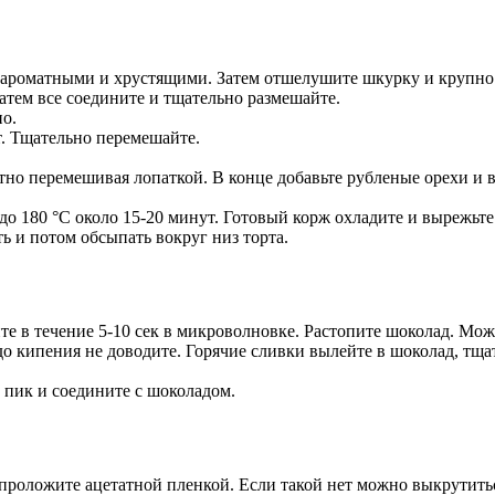
т ароматными и хрустящими. Затем отшелушите шкурку и крупно
затем все соедините и тщательно размешайте.
но.
. Тщательно перемешайте.
тно перемешивая лопаткой. В конце добавьте рубленые орехи и 
 до 180 °C около 15-20 минут. Готовый корж охладите и вырежь
 и потом обсыпать вокруг низ торта.
ите в течение 5-10 сек в микроволновке. Растопите шоколад. Мо
 до кипения не доводите. Горячие сливки вылейте в шоколад, т
 пик и соедините с шоколадом.
роложите ацетатной пленкой. Если такой нет можно выкрутиться