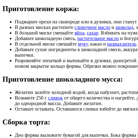
Приготовление коржа:
Поджарьте орехи на сковороде или в духовки, они стану
В разных мисках растопите
сливочное масло
и
шоколад
, 
В большой миске смешайте
яйца
,
сахар
. Взбивать на нуж
Добавьте шоколадную смесь,
растительное масло
и йогурт
В отдельной миске смешайте
муку
, какао и
разрыхлитель
.
Добавьте сухие ингредиенты к шоколадной смеси, аккура
выпечки.
Разровняйте лопаткой и выпекайте в духовке, разогретой
ножом закрытое кольцо формы. Обрезки можно покрошить
Приготовление шоколадного мусса:
Желатин залейте холодной водой, когда набухнет, растоп
Возьмите 250 г
сливок
от общего количества и нагрейте,
до однородной массы. Добавьте желатин.
Оставьте остывать. Оставшиеся сливки взбейте до мягких
Сборка торта:
Дно формы выложите бумагой для выпечки. Бока формы п