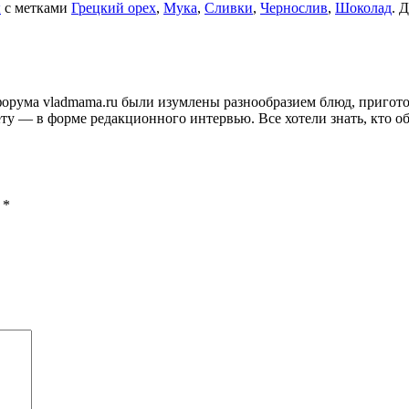
ы
с метками
Грецкий орех
,
Мука
,
Сливки
,
Чернослив
,
Шоколад
. 
и форума vladmama.ru были изумлены разнообразием блюд, приго
ту — в форме редакционного интервью. Все хотели знать, кто об
ы
*