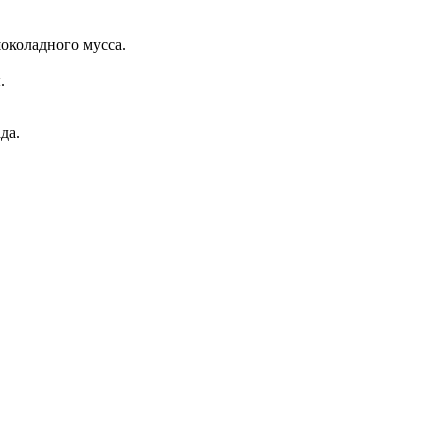
околадного мусса.
.
да.