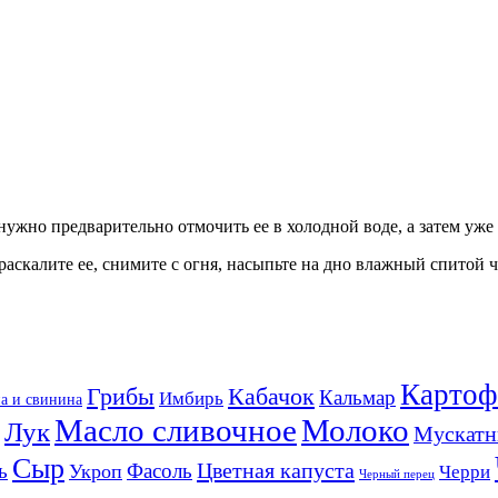
 нужно предварительно отмочить ее в холодной воде, а затем уж
аскалите ее, снимите с огня, насыпьте на дно влажный спитой ча
Картоф
Кабачок
Грибы
Кальмар
Имбирь
а и свинина
Масло сливочное
Молоко
Лук
Мускатн
Сыр
Цветная капуста
ь
Фасоль
Укроп
Черри
Черный перец