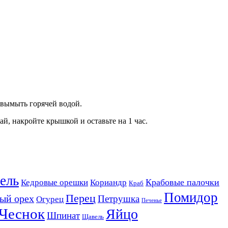
е вымыть горячей водой.
й, накройте крышкой и оставьте на 1 час.
ель
Крабовые палочки
Кедровые орешки
Кориандр
Краб
Помидор
Перец
ый орех
Петрушка
Огурец
Печенье
Чеснок
Яйцо
Шпинат
Щавель