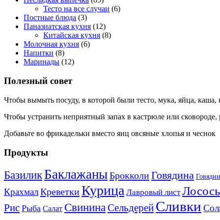
Тесто на все случаи
(6)
Постные блюда
(3)
Паназиатская кухня
(12)
Китайская кухня
(8)
Молочная кухня
(6)
Напитки
(8)
Маринады
(12)
Полезный совет
Чтобы вымыть посуду, в которой были тесто, мука, яйца, каша,
Чтобы устранить неприятный запах в кастрюле или сковороде, р
Добавьте во фрикадельки вместо яиц овсяные хлопья и чеснок
Продукты
Баклажаны
Базилик
Говядина
Брокколи
Говядин
Курица
Лосось
Креветки
Крахмал
Лавровый лист
Сливки
Свинина
Рис
Сельдерей
Сол
Рыба
Салат