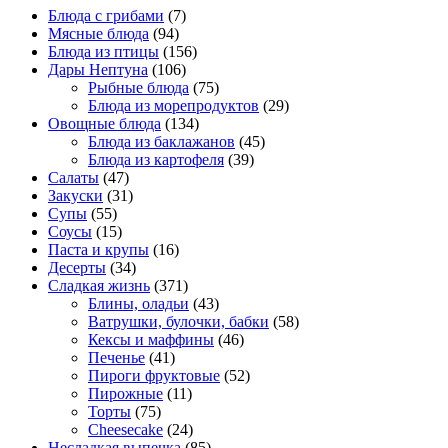
Блюда с грибами
(7)
Мясные блюда
(94)
Блюда из птицы
(156)
Дары Нептуна
(106)
Рыбные блюда
(75)
Блюда из морепродуктов
(29)
Овощные блюда
(134)
Блюда из баклажанов
(45)
Блюда из картофеля
(39)
Салаты
(47)
Закуски
(31)
Супы
(55)
Соусы
(15)
Паста и крупы
(16)
Десерты
(34)
Сладкая жизнь
(371)
Блины, оладьи
(43)
Ватрушки, булочки, бабки
(58)
Кексы и маффины
(46)
Печенье
(41)
Пироги фруктовые
(52)
Пирожные
(11)
Торты
(75)
Cheesecake
(24)
Несладкая выпечка
(85)