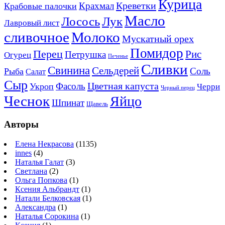
Курица
Креветки
Крахмал
Крабовые палочки
Масло
Лосось
Лук
Лавровый лист
сливочное
Молоко
Мускатный орех
Помидор
Перец
Рис
Петрушка
Огурец
Печенье
Сливки
Свинина
Сельдерей
Соль
Рыба
Салат
Сыр
Цветная капуста
Фасоль
Укроп
Черри
Черный перец
Чеснок
Яйцо
Шпинат
Щавель
Авторы
Елена Некрасова
(1135)
innes
(4)
Наталья Галат
(3)
Светлана
(2)
Ольга Попкова
(1)
Ксения Альбрандт
(1)
Натали Белковская
(1)
Александра
(1)
Наталья Сорокина
(1)