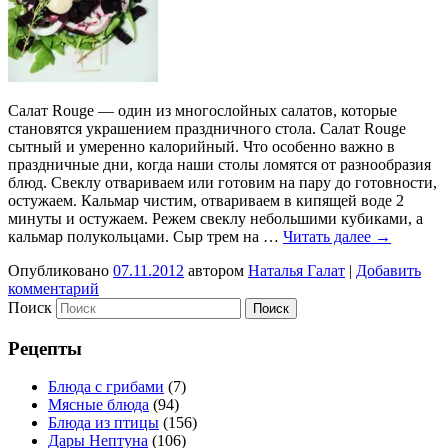
Салат Rouge — один из многослойных салатов, которые
становятся украшением праздничного стола. Салат Rouge
сытный и умеренно калорийный. Что особенно важно в
праздничные дни, когда наши столы ломятся от разнообразия
блюд. Свеклу отвариваем или готовим на пару до готовности,
остужаем. Кальмар чистим, отвариваем в кипящей воде 2
минуты и остужаем. Режем свеклу небольшими кубиками, а
кальмар полукольцами. Сыр трем на …
Читать далее
→
Опубликовано
07.11.2012
автором
Наталья Галат
|
Добавить
комментарий
Поиск
Рецепты
Блюда с грибами
(7)
Мясные блюда
(94)
Блюда из птицы
(156)
Дары Нептуна
(106)