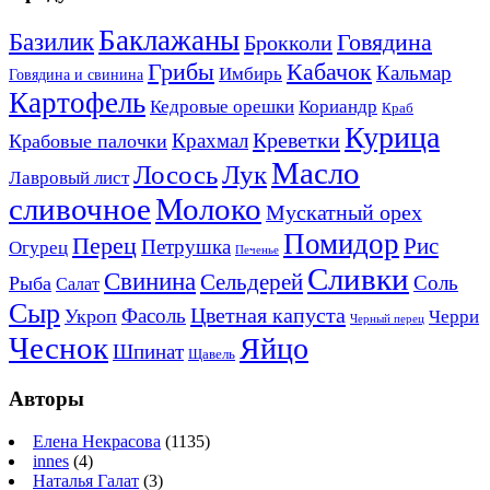
Баклажаны
Базилик
Говядина
Брокколи
Кабачок
Грибы
Кальмар
Имбирь
Говядина и свинина
Картофель
Кедровые орешки
Кориандр
Краб
Курица
Креветки
Крахмал
Крабовые палочки
Масло
Лосось
Лук
Лавровый лист
сливочное
Молоко
Мускатный орех
Помидор
Перец
Рис
Петрушка
Огурец
Печенье
Сливки
Свинина
Сельдерей
Соль
Рыба
Салат
Сыр
Цветная капуста
Фасоль
Укроп
Черри
Черный перец
Чеснок
Яйцо
Шпинат
Щавель
Авторы
Елена Некрасова
(1135)
innes
(4)
Наталья Галат
(3)