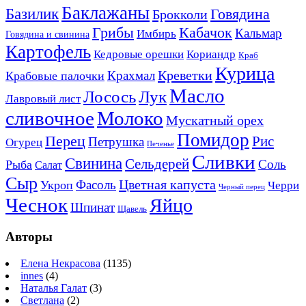
Баклажаны
Базилик
Говядина
Брокколи
Кабачок
Грибы
Кальмар
Имбирь
Говядина и свинина
Картофель
Кедровые орешки
Кориандр
Краб
Курица
Креветки
Крахмал
Крабовые палочки
Масло
Лосось
Лук
Лавровый лист
сливочное
Молоко
Мускатный орех
Помидор
Перец
Рис
Петрушка
Огурец
Печенье
Сливки
Свинина
Сельдерей
Соль
Рыба
Салат
Сыр
Цветная капуста
Фасоль
Укроп
Черри
Черный перец
Чеснок
Яйцо
Шпинат
Щавель
Авторы
Елена Некрасова
(1135)
innes
(4)
Наталья Галат
(3)
Светлана
(2)