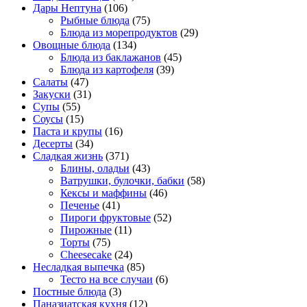
Дары Нептуна
(106)
Рыбные блюда
(75)
Блюда из морепродуктов
(29)
Овощные блюда
(134)
Блюда из баклажанов
(45)
Блюда из картофеля
(39)
Салаты
(47)
Закуски
(31)
Супы
(55)
Соусы
(15)
Паста и крупы
(16)
Десерты
(34)
Сладкая жизнь
(371)
Блины, оладьи
(43)
Ватрушки, булочки, бабки
(58)
Кексы и маффины
(46)
Печенье
(41)
Пироги фруктовые
(52)
Пирожные
(11)
Торты
(75)
Cheesecake
(24)
Несладкая выпечка
(85)
Тесто на все случаи
(6)
Постные блюда
(3)
Паназиатская кухня
(12)