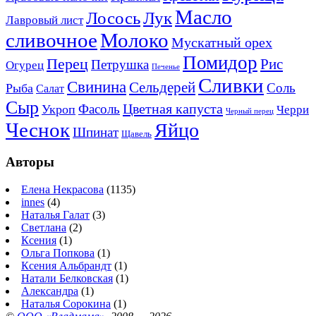
Масло
Лосось
Лук
Лавровый лист
сливочное
Молоко
Мускатный орех
Помидор
Перец
Рис
Петрушка
Огурец
Печенье
Сливки
Свинина
Сельдерей
Соль
Рыба
Салат
Сыр
Цветная капуста
Фасоль
Укроп
Черри
Черный перец
Чеснок
Яйцо
Шпинат
Щавель
Авторы
Елена Некрасова
(1135)
innes
(4)
Наталья Галат
(3)
Светлана
(2)
Ксения
(1)
Ольга Попкова
(1)
Ксения Альбрандт
(1)
Натали Белковская
(1)
Александра
(1)
Наталья Сорокина
(1)