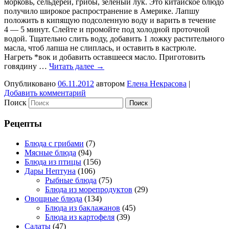
морковь, сельдерей, грибы, зеленый лук. Это китайское блюдо
получило широкое распространение в Америке. Лапшу
положить в кипящую подсоленную воду и варить в течение
4 — 5 минут. Слейте и промойте под холодной проточной
водой. Тщательно слить воду, добавить 1 ложку растительного
масла, чтоб лапша не слиплась, и оставить в кастрюле.
Нагреть *вок и добавить оставшееся масло. Приготовить
говядину …
Читать далее
→
Опубликовано
06.11.2012
автором
Елена Некрасова
|
Добавить комментарий
Поиск
Рецепты
Блюда с грибами
(7)
Мясные блюда
(94)
Блюда из птицы
(156)
Дары Нептуна
(106)
Рыбные блюда
(75)
Блюда из морепродуктов
(29)
Овощные блюда
(134)
Блюда из баклажанов
(45)
Блюда из картофеля
(39)
Салаты
(47)