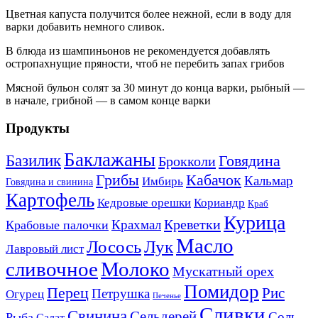
Цветная капуста получится более нежной, если в воду для
варки добавить немного сливок.
В блюда из шампиньонов не рекомендуется добавлять
остропахнущие пряности, чтоб не перебить запах грибов
Мясной бульон солят за 30 минут до конца варки, рыбный —
в начале, грибной — в самом конце варки
Продукты
Баклажаны
Базилик
Говядина
Брокколи
Кабачок
Грибы
Кальмар
Имбирь
Говядина и свинина
Картофель
Кедровые орешки
Кориандр
Краб
Курица
Креветки
Крахмал
Крабовые палочки
Масло
Лосось
Лук
Лавровый лист
сливочное
Молоко
Мускатный орех
Помидор
Перец
Рис
Петрушка
Огурец
Печенье
Сливки
Свинина
Сельдерей
Соль
Рыба
Салат