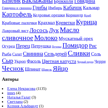
Баклажаны
Базилик
Говядина
Брокколи
Кабачок
Грибы
Кальмар
Имбирь
Говядина и свинина
Картофель
Кедровые орешки
Кориандр
Краб
Курица
Креветки
Крахмал
Крабовые палочки
Масло
Лосось
Лук
Лавровый лист
сливочное
Молоко
Мускатный орех
Помидор
Перец
Рис
Петрушка
Огурец
Печенье
Сливки
Свинина
Сельдерей
Соль
Рыба
Салат
Сыр
Цветная капуста
Фасоль
Укроп
Черри
Черный перец
Чеснок
Яйцо
Шпинат
Щавель
Авторы
Елена Некрасова
(1135)
innes
(4)
Наталья Галат
(3)
Светлана
(2)
Ксения Альбрандт
(1)