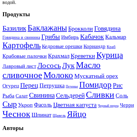
водой.
Продукты
Баклажаны
Базилик
Говядина
Брокколи
Кабачок
Грибы
Кальмар
Имбирь
Говядина и свинина
Картофель
Кедровые орешки
Кориандр
Краб
Курица
Креветки
Крахмал
Крабовые палочки
Масло
Лосось
Лук
Лавровый лист
сливочное
Молоко
Мускатный орех
Помидор
Перец
Рис
Петрушка
Огурец
Печенье
Сливки
Свинина
Сельдерей
Соль
Рыба
Салат
Сыр
Цветная капуста
Фасоль
Укроп
Черри
Черный перец
Чеснок
Яйцо
Шпинат
Щавель
Авторы