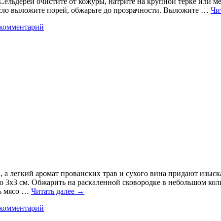
Сельдерей очистите от кожуры, натрите на крупной терке или ме
масло выложите порей, обжарьте до прозрачности. Выложите …
Чи
 комментарий
а, а легкий аромат прованских трав и сухого вина придают изыс
о 3х3 см. Обжарить на раскаленной сковородке в небольшом кол
ть мясо …
Читать далее
→
 комментарий