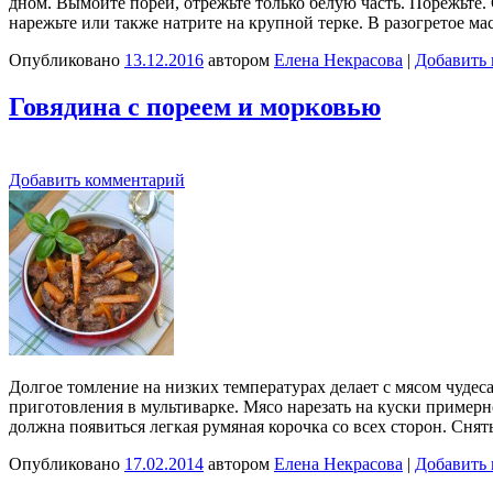
дном. Вымойте порей, отрежьте только белую часть. Порежьте. 
нарежьте или также натрите на крупной терке. В разогретое 
Опубликовано
13.12.2016
автором
Елена Некрасова
|
Добавить
Говядина с пореем и морковью
Добавить комментарий
Долгое томление на низких температурах делает с мясом чудес
приготовления в мультиварке. Мясо нарезать на куски примерн
должна появиться легкая румяная корочка со всех сторон. Сня
Опубликовано
17.02.2014
автором
Елена Некрасова
|
Добавить