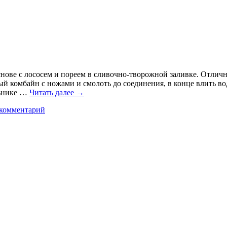
ве с лососем и пореем в сливочно-творожной заливке. Отлично
ый комбайн с ножами и смолоть до соединения, в конце влить во
льнике …
Читать далее
→
 комментарий