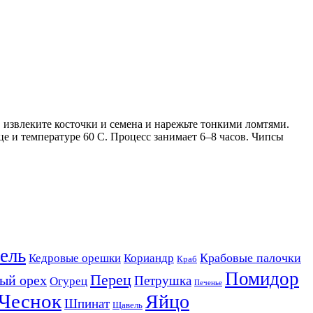
 извлеките косточки и семена и нарежьте тонкими ломтями.
е и температуре 60 С. Процесс занимает 6–8 часов. Чипсы
ель
Крабовые палочки
Кедровые орешки
Кориандр
Краб
Помидор
Перец
ый орех
Петрушка
Огурец
Печенье
Чеснок
Яйцо
Шпинат
Щавель