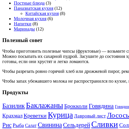
Постные блюда
(3)
Паназиатская кухня
(12)
Китайская кухня
(8)
Молочная кухня
(6)
Напитки
(8)
Маринады
(12)
Полезный совет
Чтобы приготовить полезные чипсы (фруктовые) — возьмите св
Можно посыпать их сахарной пудрой. Засушите до состояния хр
готовы, если они хрустят и легко ломаются.
Чтобы разрезать ровно горячий хлеб или дрожжевой пирог, рек
Чтобы запах убежавшего молока не распространился по кухне, 
Продукты
Баклажаны
Базилик
Говядина
Брокколи
Говядин
Курица
Лосось
Креветки
Крахмал
Лавровый лист
Сливки
Свинина
Рис
Сельдерей
Сол
Рыба
Салат