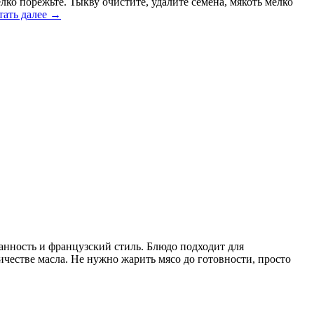
лко порежьте. Тыкву очистите, удалите семена, мякоть мелко
тать далее
→
канность и французский стиль. Блюдо подходит для
ичестве масла. Не нужно жарить мясо до готовности, просто