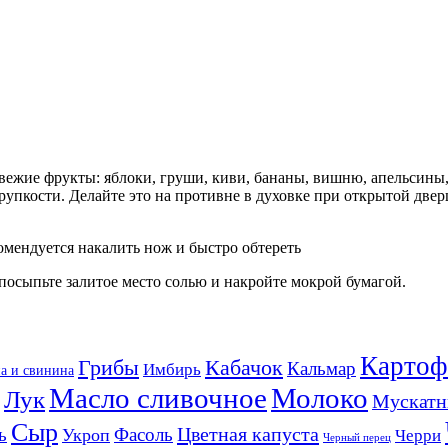
ежие фрукты: яблоки, груши, киви, бананы, вишню, апельсины,
упкости. Делайте это на противне в духовке при открытой дверц
омендуется накалить нож и быстро обтереть
посыпьте залитое место солью и накройте мокрой бумагой.
Картоф
Кабачок
Грибы
Кальмар
Имбирь
а и свинина
Масло сливочное
Молоко
Лук
Мускатн
Сыр
Цветная капуста
ь
Фасоль
Укроп
Черри
Черный перец